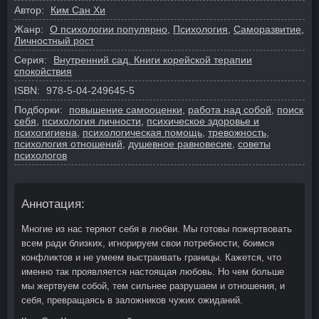
Автор:
Ким Сан Хи
Жанр:
О психологии популярно
,
Психология
,
Саморазвитие,
Личностный рост
Серия:
Внутренний сад. Книги корейской терапии
спокойствия
ISBN:
978-5-04-249645-5
Подборки:
повышение самооценки
,
работа над собой
,
поиск
себя
,
психология личности
,
психическое здоровье и
психогигиена
,
психологическая помощь
,
тревожность
,
психология отношений
,
душевное равновесие
,
советы
психологов
Аннотация:
Многие из нас теряют себя в любви. Мы готовы пожертвовать
всем ради близких, игнорируем свои потребности, боимся
конфликтов и не умеем выстраивать границы. Кажется, что
именно так проявляется настоящая любовь. Но чем больше
мы жертвуем собой, тем сильнее разрушаем и отношения, и
себя, превращаясь в заложников чужих ожиданий.