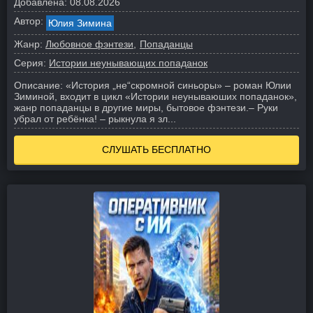
Добавлена:
08.08.2026
Автор:
Юлия Зимина
Жанр:
Любовное фэнтези
Попаданцы
Серия:
Истории неунывающих попаданок
Описание:
«История „не“скромной синьоры» – роман Юлии
Зиминой, входит в цикл «Истории неунываюших попаданок»,
жанр попаданцы в другие миры, бытовое фэнтези.
– Руки
убрал от ребёнка! – рыкнула я зл...
СЛУШАТЬ БЕСПЛАТНО