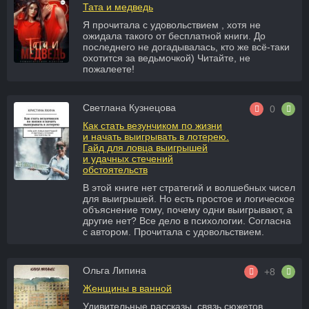
Тата и медведь
Я прочитала с удовольствием , хотя не
ожидала такого от бесплатной книги. До
последнего не догадывалась, кто же всё-таки
охотится за ведьмочкой) Читайте, не
пожалеете!
Светлана Кузнецова
0
Как стать везунчиком по жизни
и начать выигрывать в лотерею.
Гайд для ловца выигрышей
и удачных стечений
обстоятельств
В этой книге нет стратегий и волшебных чисел
для выигрышей. Но есть простое и логическое
объяснение тому, почему одни выигрывают, а
другие нет? Все дело в психологии. Согласна
с автором. Прочитала с удовольствием.
Ольга Липина
+8
Женщины в ванной
Удивительные рассказы, связь сюжетов