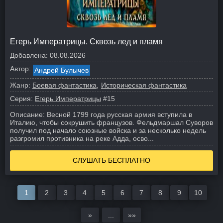
Егерь Императрицы. Сквозь лед и пламя
Добавлена:
08.08.2026
Автор:
Андрей Булычев
Жанр:
Боевая фантастика
Историческая фантастика
Серия:
Егерь Императрицы
#15
Описание:
Весной 1799 года русская армия вступила в
Италию, чтобы сокрушить французов. Фельдмаршал Суворов
получил под начало союзные войска и за несколько недель
разгромил противника на реке Адда, осво...
СЛУШАТЬ БЕСПЛАТНО
1
2
3
4
5
6
7
8
9
10
»
...
»»