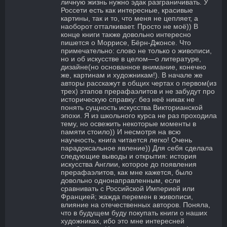
личную жизнь нужно эдак разграничивать. У
Россети есть как интересные, красивые
картины, так и то, что меня не цепляет, а
наоборот отталкивает. Просто не моё)) В
конце книги также довольно интересно
пишется о Моррисе, Бёрн-Джонсе. Что
примечательно: слово не только о живописи,
но и об искусстве в целом—о литературе,
дизайне(но основанное внимание, конечно
же, картинам и художникам!). В начале же
авторы расскажут в общих чертах о первом(из
трех) этапов прерафаэлитов и не забудут про
историческую справку: без неё никак не
понять сущность искусства Викторианской
эпохи. Я из школьного курса не раз проходила
тему, но освежить некоторые моменты в
памяти стоило)) И несмотря на всю
научность, книга читается легко! Очень
парадоксальное явление)) Для себя сделала
следующие выводы и открытия: история
искусства Англии, которое до появления
прерафаэлитов, как мне кажется, было
довольно однонаправленным, если
сравнивать с Российской Империей или
Францией; жажда перемен в живописи,
влияние на отечественных авторов. Поняла,
что в будущем буду покупать книги о наших
художниках, ибо это мне интересней