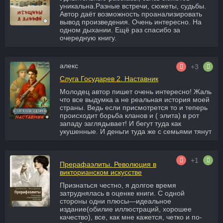
уникальна.Разные встречи, сюжеты, судьбы.
Автор даёт возможность проанализировать
вывод произведения. Очень интересно. На
одном дыхании. Ещё раз спасибо за
очередную книгу.
алекс
+3
Слуга Государев 2. Наставник
Молодец автор пишет очень интересно! Жаль
что все выдумка а не реальная история моей
страны. Ведь если присмотрется то и теперь
происходит борьба кланов и ( элита) в рот
западу заглядывает! И бегут туда как
укушенные. И деньги туда же с семьями тянут
+1
Прерафаэлиты. Революция в
викторианском искусстве
Признаться честно, я долгое время
затруднялась в оценке книги. С одной
стороны одни плюсы—идеальное
издание(обилие иллюстраций, хорошее
качество), все, как мне кажется, четко и по-