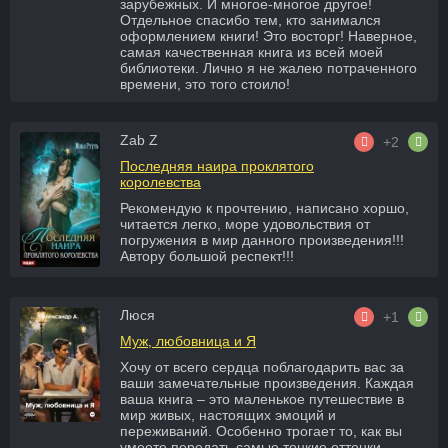
зарубежных. И многое-многое другое!
Отдельное спасибо тем, кто занимался
оформлением книги! Это восторг! Наверное,
самая качественная книга из всей моей
библиотеки. Лично я не жалею потраченного
времени, это того стоило!
Zab Z
+2
Последняя наира проклятого
королевства
Рекомендую к прочтению, написано хоршо,
читается легко, море удовольствия от
погружения в мир данного произведения!!!
Автору большой респект!!!
Люся
+1
Муж, любовница и Я
Хочу от всего сердца поблагодарить вас за
ваши замечательные произведения. Каждая
ваша книга – это маленькое путешествие в
мир живых, настоящих эмоций и
переживаний. Особенно трогает то, как вы
умеете передать самые тонкие оттенки