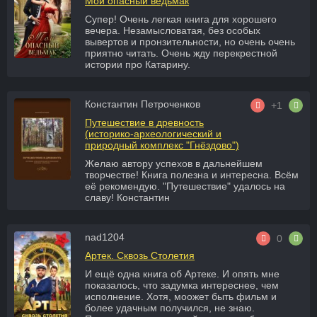
Мой опасный ведьмак
Супер! Очень легкая книга для хорошего
вечера. Незамысловатая, без особых
вывертов и пронзительности, но очень очень
приятно читать. Очень жду перекрестной
истории про Катарину.
Константин Петроченков
+1
Путешествие в древность
(историко-археологический и
природный комплекс "Гнёздово")
Желаю автору успехов в дальнейшем
творчестве! Книга полезна и интересна. Всём
еë рекомендую. "Путешествие" удалось на
славу! Константин
nad1204
0
Артек. Сквозь Столетия
И ещё одна книга об Артеке. И опять мне
показалось, что задумка интереснее, чем
исполнение. Хотя, моожет быть фильм и
более удачным получился, не знаю.