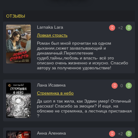
ОТЗЫВЫ
Larnaka Lara
+2
Ловкая страсть
Роман был мной прочитан на одном
дыхании,сюжет захватывающий и
динамичный.Переплетение
судеб,тайны,любовь и власть- всё это
описано очень жизненно и искусно. Спасибо
автору за полученное удовольствие!
Лана Исавина
0
Стремянка в небо
Да шоп я так жила, как Эдвин умер! Отличный
рассказ! Спасибо за эмоции? И еще, на
обложке не стремянка, а лестница приставная
?
Анна Аленина
+2