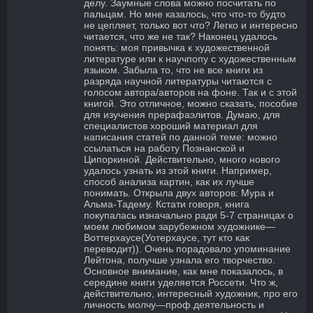
делу. Заумные слова можно посчитать по
пальцам. Но мне казалось, что что-то будто
не цепляет, только вот что? Легко и интересно
читается, что же не так? Наконец удалось
понять: моя привычка к художественной
литературе или к научпопу с художественным
языком. Забыла то, что не все книги из
разряда научной литературы читаются с
голосом автора/авторов на фоне. Так и с этой
книгой. Это отличное, можно сказать, пособие
для изучения прерафаэлитов. Думаю, для
специалистов хороший материал для
написания статей по данной теме: можно
ссылаться на работу Познанской и
Ципоркиной. Действительно, много нового
удалось узнать из этой книги. Например,
способ анализа картин, как их лучше
понимать. Открыла двух авторов: Мура и
Альма-Тадему. Кстати говоря, книга
покупалась изначально ради 5-7 страницах о
моем любимом зарубежном художнике—
Воттерхаусе(Уотерхаусе, тут кто как
переводит)). Очень порадовало упоминание
Лейтона, получше узнала его творчество.
Основное внимание, как мне показалось, в
середине книги уделяется Россети. Что ж,
действительно, интересный художник, про его
личность молчу—проф.деятельность и