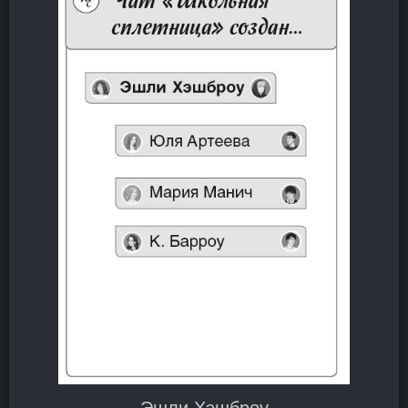
Эшли Хэшброу