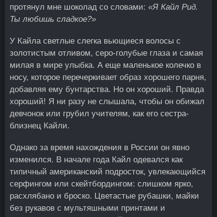
протянул мне шоколад со словами:
«Я Кайл Рид.
Ты любишь сладкое?»
У Кайла светлые слегка вьющиеся волосы с
золотистым отливом, серо-голубые глаза и самая
милая в мире улыбка. А еще маленькое колечко в
носу, которое перечеркивает образ хорошего парня,
добавляя ему бунтарства. Но он хороший. Правда
хороший! Я ни разу не слышала, чтобы он обижал
девчонок или грубил учителям, как его сестра-
близнец Кайли.
Однако за время нахождения в России он явно
изменился. В начале года Кайл одевался как
типичный американский подросток, увлекающийся
серфингом или скейтбордингом: слишком ярко,
расхлябано и броско. Цветастые рубашки, майки
без рукавов с мультяшными принтами и