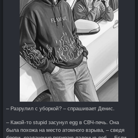
– Разрулил с уборкой? – спрашивает Денис.
– Какой-то stupid засунул egg в СВЧ-печь. Она
была похожа на место атомного взрыва, – сведя
брови, озадаченно потираю ладонью лоб. – Если