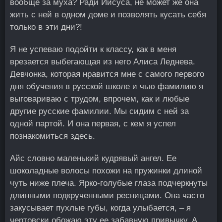
вообще за муха? Ради Иисуса, не может же она
жить с ней в одном доме и позволять кусать себя
только в эти дни?!
Я не успеваю подойти к классу, как в меня
врезается выбегающая из него Алиса Леднева.
Девчонка, которая нравится мне с самого первого
дня обучения в русской школе и чью фамилию я
выговариваю с трудом, впрочем, как и любые
другие русские фамилии. Мы сидим с ней за
одной партой. И она первая, с кем я успел
познакомиться здесь.
Айс словно маленький кудрявый ангел. Ее
шоколадные волосы похожи на пружинки длиной
чуть ниже плеча. Ярко-голубые глаза подчеркнуты
длинными подкрученными ресницами. Она часто
закусывает пухлые губы, когда улыбается, – я
чертовски обожаю эту ее забавную привычку. А