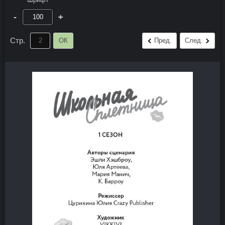
-
+
Стр.
ОК
Пред.
След.