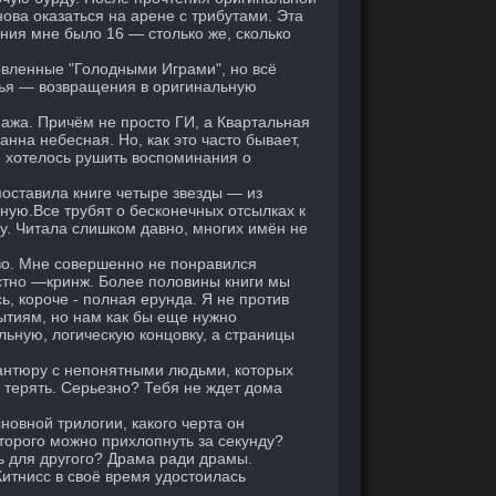
ова оказаться на арене с трибутами. Эта
ения мне было 16 — столько же, сколько
новленные "Голодными Играми", но всё
стья — возвращения в оригинальную
ажа. Причём не просто ГИ, а Квартальная
анна небесная. Но, как это часто бывает,
е хотелось рушить воспоминания о
 поставила книге четыре звезды — из
ную.Все трубят о бесконечных отсылках к
гу. Читала слишком давно, многих имён не
во. Мне совершенно не понравился
стно —кринж. Более половины книги мы
сь, короче - полная ерунда. Я не против
ытиям, но нам как бы еще нужно
льную, логическую концовку, а страницы
вантюру с непонятными людьми, которых
о терять. Серьезно? Тебя не ждет дома
новной трилогии, какого черта он
торого можно прихлопнуть за секунду?
ь для другого? Драма ради драмы.
итнисс в своё время удостоилась