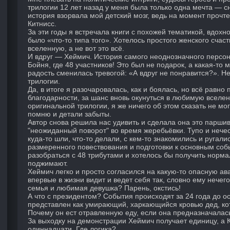
трилогии 12 лет назад у меня была только одна мечта — сн
история взорвала мой детский мозг, ведь на момент прочт
Китнисс.
За эти годы я встречала книги с похожей тематикой, вдох
было «что-то типа того». Хотелось простого женского сча
вселенную, а не вот это всё.
И вдруг — Хеймич. История самого неоднозначного персон
Бойня, где 48 участников! Это был не подарок, а какая-то м
радость сменилась тревогой: «А вдруг не понравится?». Н
трилогии.
Да, в итоге я разочаровалась, как и боялась, но всё равно
благодарности, за шанс вновь окунуться в любимую вселен
оригинальной трилогии, я же ничего об этом сказать не мо
помню и детали забыты.
Автор снова решила нас удивить и сделала она это парши
"неожиданный поворот" во время жеребьёвки. Тупо и нече
куда-то шли, что-то делали, с кем-то знакомились и ругали
размеренного повествования и подготовки к основным соб
разобраться с 48 трибутами и хотелось бы получить норма
поджимают.
Хеймич легко и просто согласился на какую-то опасную а
впервые в жизни видит и ведет себя так, словно ему нечег
семья и любимая девушка? Парень, окстись!
А что с президентом? События происходят за 24 года до ос
представлен как умирающий, харкающийся кровью дед, ко
Почему он ест отравленную еду, если она предназначалас
За выходку на демонстрации Хеймич получает единицу, а К
одиннадцати. Где логика?