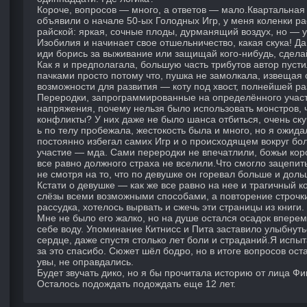
Короче, вопросов — много, а ответов — мало.Квартальная
объявили о начале 50-ых Голодных Игр, у меня коленки ра
райской: яркая, сочные плоды, дурманящий воздух, но — у
Изобилия и начинает свое отшельничество, какая скука! Да
иди борись за выживание или защищай кого-нибудь, сделай
Как я и предполагала, большую часть трибутов автор пуст
пачками просто потому что, пушка не замолкала, извещая о
возможности для развития — коту под хвост, полнейшей р
Переродки, запрограммированные на определённого участ
напряжения, почему нельзя было использовать монстров, 
конфликты? У них даже не было шанса отбиться, очень ску
ь по телу пробежала, жестокость была и много, но я ожид
постоянно избегал самих Игр и о происходящем вокруг бо
участие — мда. Сами переродки не впечатлили, божьи коро
все равно должного страха не вселили.Что смогло зацепи
не смотря на то, что по девушке он горевал больше и доль
Кстати о девушке — как же все равно на нее и трагичный 
слёзы всеми возможными способами, а повторение строчки
рассудка, хотелось вырвать и сжечь эти страницы из книги.
Мне не было его жалко, но на душе остался осадок впере
себе воду. Упоминание Китнисс и Пита заставило улыбнутьс
сердце, даже спустя столько лет боли и страданий.Я испы
за это спасибо. Сюжет шёл бодро, но в итоге вопросов ост
увы, не оправдались.
Будет звучать дико, но я бы прочитала историю от лица Фи
Осталось подождать подождать еще 12 лет.