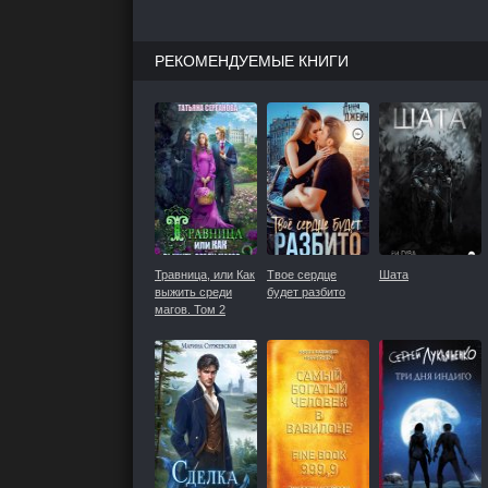
РЕКОМЕНДУЕМЫЕ КНИГИ
Травница, или Как
Твое сердце
Шата
выжить среди
будет разбито
магов. Том 2