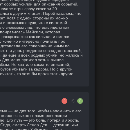
ует особых усилий для описания событий.
начале игры сразу скосили 20
лки к другим книгам. Порой казалось, что
ет. Хотя с одной стороны их можно
я и показывающую, что с системой
ло знакомых лиц, что выглядело как
 понравилась Мейсили, которая
я раскрывается как сильная и смелая
о конечно интересно почитать про
редставляла его совершенно иным по
езет: и день рождение совпадает с жатвой,
 да еще и всех родных убили, но жалось и
у.Для меня приквел хоть и вышел
абым. Не хватило каких-то описаний,
бутов убивали за кадром. Но с другой
читать, то хотя бы пролистать другие
+5
ема — не для того, чтобы напомнить о его
ых позже вспыхнет пламя революции.
. Его путь — это боль, потеря и ярость,
 Сида, смерть Ленор Дев — девушки, чьи
е просто ломают Хэймитча — они