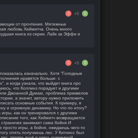
+5
 эмоции от прочтения. Мятежные
вная любовь Хеймитча. Очень много
худшая книга из серии. Лайк за Эффи и
+5
к показалась изначально. Хотя "Голодные
полнения нравятся больше: с
, и когда узнала, что выйдет книга про
деюсь, что Коллинз порадует и другими
м или Джоанной.Думаю, проблема приквелов
истории, а значит, автору нужно приложить
описать основные события. К примеру, я
у и огромную динамику. Но что по итогу?
 игры, как он тренировался с другими
 описание того, как Хеймитч возвращается
5 страничек занимает сама бойня.И
е просто игры, а бойня, ожидаешь чего-то
тогу опять получаешь лес. У Китнисс был
 лес, теперь ещё и здесь очередной