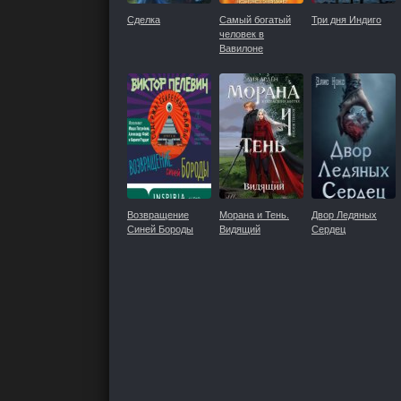
Сделка
Самый богатый
Три дня Индиго
человек в
Вавилоне
Возвращение
Морана и Тень.
Двор Ледяных
Синей Бороды
Видящий
Сердец