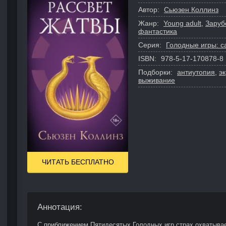
Автор:
Сьюзен Коллинз
Жанр:
Young adult
,
Заруб
фантастика
Серия:
Голодные игры: с
ISBN:
978-5-17-170878-8
Подборки:
антиутопия
,
э
выживание
ЧИТАТЬ БЕСПЛАТНО
Аннотация:
С приближением Пятидесятых Голодных игр страх охватывае