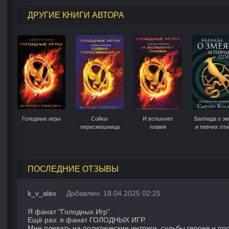
ДРУГИЕ КНИГИ АВТОРА
Голодные игры
Сойка-
И вспыхнет
Баллада о з
пересмешница
пламя
и певчих пти
ПОСЛЕДНИЕ ОТЗЫВЫ
k_v_alex
Добавлен: 18.04.2025 02:25
Я фанат "Голодных Игр".
Ещё раз: я фанат ГОЛОДНЫХ ИГР.
Мне плевать на политические интриги, судьбы героев и пр