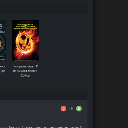
меях
Голодные игры. И
цах
вспыхнет пламя.
Сойка-
пересмешница
(сборник)
+5
очую бурду. После прочтения оригинальной