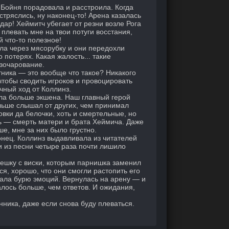
 Бойня порадовала и расстроила. Когда
стряслись, ну наконец-то! Арена казалась
дар! Хеймитч убегает от резни возле Рога
 плевать мне на твои потуги восстания,
 что-то полезное!
ила через мясорубку и они передохли
 потерях. Какая жалость... такие
азочарование.
ника — это вообще что такое? Никакого
чтобы сводить игроков и провоцировать
чный ход от Коллинз.
ала больше экшена. Наш главный герой
льше слышал от других, чем принимал
вки да белочки, хоть и смертельные, но
ть — смерть матери и брата Хеймича. Даже
ше, мне за них было грустно.
конец. Коллинз выдавливала из читателей
 из песни четыре раза почти лишило
мешку с виски, которым парнишка заменил
я, хорошо, что они смогли растопить его
тала бурю эмоций. Вернулась на арену — и
алось больше, чем ответов. И ожидания,
нника, даже если снова буду плеваться.