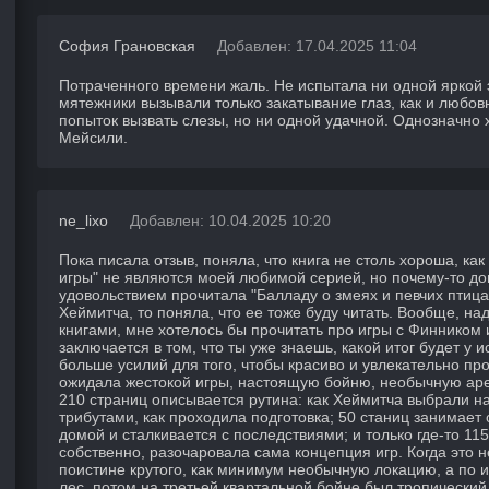
София Грановская
Добавлен: 17.04.2025 11:04
Потраченного времени жаль. Не испытала ни одной яркой
мятежники вызывали только закатывание глаз, как и любо
попыток вызвать слезы, но ни одной удачной. Однозначно 
Мейсили.
ne_lixo
Добавлен: 10.04.2025 10:20
Пока писала отзыв, поняла, что книга не столь хороша, ка
игры" не являются моей любимой серией, но почему-то до
удовольствием прочитала "Балладу о змеях и певчих птицах"
Хеймитча, то поняла, что ее тоже буду читать. Вообще, на
книгами, мне хотелось бы прочитать про игры с Финнико
заключается в том, что ты уже знаешь, какой итог будет у 
больше усилий для того, чтобы красиво и увлекательно пр
ожидала жестокой игры, настоящую бойню, необычную арен
210 страниц описывается рутина: как Хеймитча выбрали на
трибутами, как проходила подготовка; 50 станиц занимает
домой и сталкивается с последствиями; и только где-то 11
собственно, разочаровала сама концепция игр. Когда это н
поистине крутого, как минимум необычную локацию, а по и
лес, потом на третьей квартальной бойне был тропический