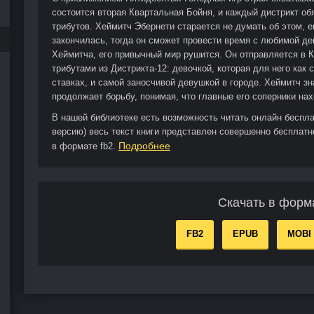
состоится вторая Квартальная Бойня, и каждый дистрикт об
трибутов. Хеймитч Эбернети старается не думать об этом, 
закончилась, тогда он сможет провести время с любимой де
Хеймитча, его привычный мир рушится. Он отправляется в 
трибутами из Дистрикта-12: девочкой, которая для него как
ставках, и самой заносчивой девушкой в городе. Хеймитч зн
продолжает борьбу, понимая, что главные его соперники н
В нашей библиотеке есть возможность читать онлайн беспл
версию) весь текст книги представлен совершенно бесплатн
Подробнее
в формате fb2.
Скачать в форм
FB2
EPUB
MOBI