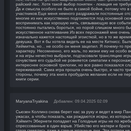
райский лес. Хотя такой выбор понятен - локация не треб
Да и смысла особого не было в самой бойне, потому что в 
участников.Еще меня немного раздражали постоянные отсы
многие из них искусственно подгоняются под основной сюж
воспринимать как хорошую нить, связывающую все событи
постоянно пытались бороться, но порой слишком много бы
искусственное натягивание.Из всех персонажей мне очень
изначально кажется настоящей эгоисткой, но в то же врем
девушка. Вот я бы хотела видеть ее на месте Китнисс. Был
Хеймитча, но... не особо он меня зацепил. Я почему-то п
характеру. Несомненно, его жаль, по жизни ему не особо в
и на игры нечестно выбрали, подтасовали трансляцию игры
сочувствие его судьбой не ровняется симпатии к персонаж
интереснее основной трилогии, но все равно показался сл
переживаний. Сама игра прошла очень быстро, и часто три
стороны, почему эта книга пробудила желание если не пере
книги серии.
MaryanaTryakina
Добавлен: 09.04.2025 02:09
Сьюзен Коллинз снова берет нас за руку и ведет в мир Пан
ужасах, а чтобы показать, как рождаются искры, из котор
Хэймитч Эбернети попадает на Голодные игры не по жребию
спрессованные в один взрыв. Убийство его матери и брата
глаза смеялись даже в самые мрачные дни. Эти потери н