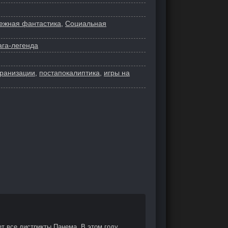
ежная фантастика
,
Социальная
ага-легенда
кранизации
,
постапокалиптика
,
игры на
т все дистрикты Панема. В этом году