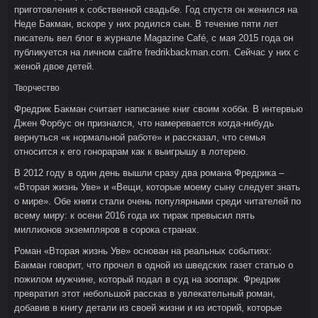
приготовления к собственной свадьбе. Год спустя он женился на
Неде Бакман, вскоре у них родился сын. В течение пяти лет
писатель вел блог в журнале Magazine Café, с мая 2015 года он
публикуется на личном сайте fredrikbackman.com. Сейчас у них с
женой двое детей.
Творчество
Фредрик Бакман считает написание книг своим хобби. В интервью
Джен Форбус он признался, что намеревается когда-нибудь
вернуться «к нормальной работе» и рассказал, что семья
относится к его гонорарам как к выигрышу в лотерею.
В 2012 году в один день вышли сразу два романа Фредрика –
«Вторая жизнь Уве» и «Вещи, которые моему сыну следует знать
о мире». Обе книги стали очень популярными среди читателей по
всему миру: к осени 2016 года их тираж превысил пять
миллионов экземпляров в сорока странах.
Роман «Вторая жизнь Уве» основан на реальных событиях:
Бакман говорит, что прочел в одной из шведских газет статью о
пожилом мужчине, который подал в суд на зоопарк. Фредрик
превратил этот небольшой рассказ в увлекательный роман,
добавив в книгу детали из своей жизни и из историй, которые