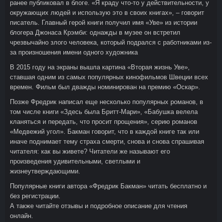
ранее публиковал в блоге. «Я краду что-то у действительности, у
окружающих людей и использую это в своих книгах», – говорит
писатель. Главный герой книги получил имя «Уве» из истории
блогера Джонаса Крэмби: однажды в музее он встретил
чрезвычайно злого человека, который подрался с работниками из-
за произношения имени одного художника
В 2015 году на экраны вышла картина «Вторая жизнь Уве»,
ставшая одним из самых популярных кинофильмов Швеции всех
времен. Фильм был дважды номинирован на премию «Оскар».
Позже Фредрик написал еще несколько популярных романов, в
том числе книги «Здесь была Бритт-Мари», «Бабушка велела
кланяться и передать, что просит прощения», серию романов
«Медвежий угол». Бакман говорит, что в каждой книге так или
иначе поднимает тему страха смерти, снова и снова спрашивая
читателя: как вы живете? Читатели же называют его
произведения удивительными, светлыми и
жизнеутверждающими.
Популярные книги автора «Фредрик Бакман» читать бесплатно и
без регистрации.
А также читайте отзывы и подробное описание для чтения
онлайн.