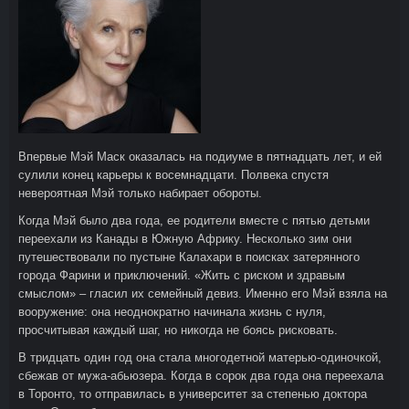
Впервые Мэй Маск оказалась на подиуме в пятнадцать лет, и ей
сулили конец карьеры к восемнадцати. Полвека спустя
невероятная Мэй только набирает обороты.
Когда Мэй было два года, ее родители вместе с пятью детьми
переехали из Канады в Южную Африку. Несколько зим они
путешествовали по пустыне Калахари в поисках затерянного
города Фарини и приключений. «Жить с риском и здравым
смыслом» – гласил их семейный девиз. Именно его Мэй взяла на
вооружение: она неоднократно начинала жизнь с нуля,
просчитывая каждый шаг, но никогда не боясь рисковать.
В тридцать один год она стала многодетной матерью-одиночкой,
сбежав от мужа-абьюзера. Когда в сорок два года она переехала
в Торонто, то отправилась в университет за степенью доктора