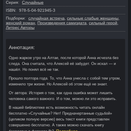
Серия:
Случайные
ISBN:
978-5-04-921945-3
Подборки:
случайная встреча
,
сильные слабые женщины
,
женский роман
,
Произведения самиздата
,
сильный герой
,
Литрес Авторы
Аннотация:
Одно жаркое утро на Алтае, после которой Анна исчезла без
следа. Она считала, что Алексей её забудет. Он искал — и
нашёл. Но понял всё не так.
Прошло полтора года. То, что Анна унесла с собой тем утром,
изменило три жизни. Но Алексей об этом ещё не знает.
От автора: История о том, как одна ошибка может лишить
человека самого важного. И о том, можно ли это исправить.
В нашей библиотеке есть возможность читать онлайн
бесплатно «Случайные? Нет! Предначертанные судьбой»
(целиком полную версию) весь текст книги представлен
совершенно бесплатно. А также можно скачать книгу
Подробнее