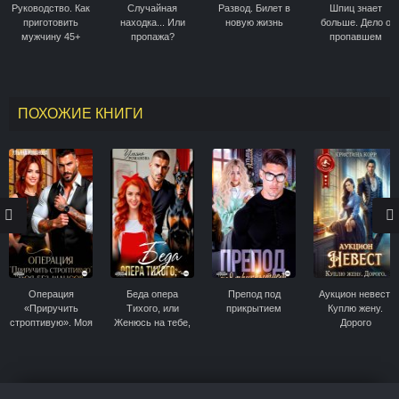
Руководство. Как
Случайная
Развод. Билет в
Шпиц знает
приготовить
находка... Или
новую жизнь
больше. Дело о
мужчину 45+
пропажа?
пропавшем
дворнике.
Иронический
детектив
ПОХОЖИЕ КНИГИ
Операция
Беда опера
Препод под
Аукцион невест.
«Приручить
Тихого, или
прикрытием
Куплю жену.
строптивую». Моя
Женюсь на тебе,
Дорого
без шансов
рыжая