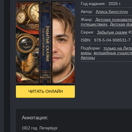
Год издания:
2026 г.
Автор:
Алиса Кингстоун
Жанр:
Детская познават
путешествиях
,
Детская фа
Серия:
Забытые сказки
#
ISBN:
978-5-04-908531-7
Подборки:
только на Лит
миры
,
волшебные сущест
Авторы
ЧИТАТЬ ОНЛАЙН
Аннотация:
1912 год. Петербург.