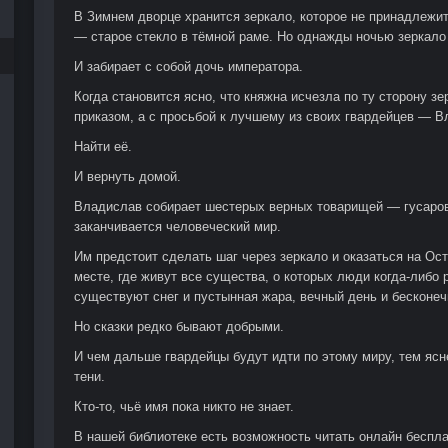
В Зимнем дворце хранится зеркало, которое не принадлежи
— старое стекло в тёмной раме. Но однажды ночью зеркало
И забирает с собой дочь императора.
Когда становится ясно, что княжна исчезла по ту сторону з
приказом, а с просьбой к лучшему из своих гвардейцев — 
Найти её.
И вернуть домой.
Владислав собирает шестерых верных товарищей — гусаров,
заканчивается человеческий мир.
Им предстоит сделать шаг через зеркало и оказаться на О
месте, где живут все существа, о которых люди когда-либо 
существуют снег и пустынная жара, вечный день и бесконеч
Но сказки редко бывают добрыми.
И чем дальше гвардейцы будут идти по этому миру, тем ясне
тени.
Кто-то, чьё имя пока никто не знает.
В нашей библиотеке есть возможность читать онлайн бесп