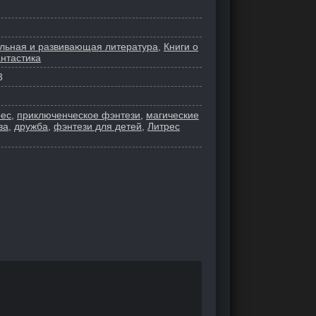
ельная и развивающая литература
,
Книги о
нтастика
3
рес
,
приключенческое фэнтези
,
магические
ва
,
дружба
,
фэнтези для детей
,
Литрес