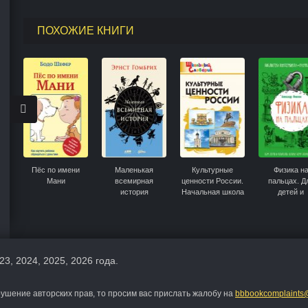
ПОХОЖИЕ КНИГИ
Пёс по имени
Маленькая
Культурные
Физика н
Мани
всемирная
ценности России.
пальцах. Д
история
Начальная школа
детей и
родителей
которые хо
объяснять д
23, 2024, 2025, 2026 года.
шение авторских прав, то просим вас прислать жалобу на
bbbookcomplaints