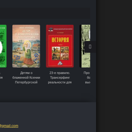
а
Детям о
23-е правило.
Про кабанов,
Игра в ден
ля
блаженной Ксении
Трансерфинг
бобров и
Финансо
Петербургской
реальности для
выхухолей
грамотност
,
детей
детей
тят
етям
@gmail.com