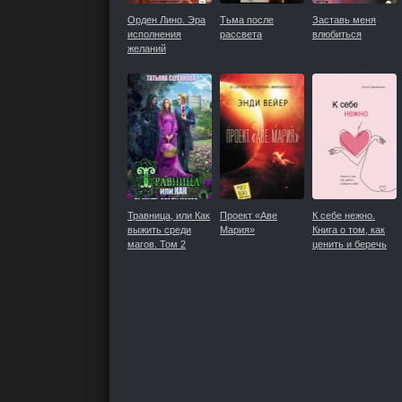
Орден Лино. Эра
Тьма после
Заставь меня
исполнения
рассвета
влюбиться
желаний
Травница, или Как
Проект «Аве
К себе нежно.
выжить среди
Мария»
Книга о том, как
магов. Том 2
ценить и беречь
себя