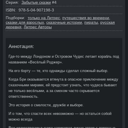
Серия:
Забытые сказки
#4
ISBN:
978-5-04-907198-3
Подборки:
только на Литрес
,
путешествия во времени
,
сказки для взрослых
,
сказочные истории
,
пираты
,
русская
деревня
,
Литрес Авторы
Аннотация:
Где-то между Лондоном и Островом Чудес летает корабль под
названием «Весёлый Роджер».
На его борту — те, кто однажды сделал сложный выбор.
Когда Бри оказывается втянута в опасное приключение между
сказочными мирами, ей предстоит узнать, что чудеса бывают
не только весёлыми, а за смехом часто скрывается
ответственность.
Это история о смелости, дружбе и выборе.
И о том, что спасти всех невозможно — но остаться собой
можно всегда
Все иллюстрации в книге нарисовал лично автор с помощью