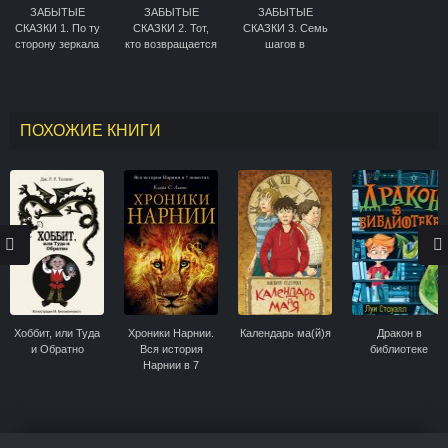
ЗАБЫТЫЕ
ЗАБЫТЫЕ
ЗАБЫТЫЕ
СКАЗКИ 1. По ту
СКАЗКИ 2. Тот,
СКАЗКИ 3. Семь
сторону зеркала
кто возвращается
шагов в
неизвестность
ПОХОЖИЕ КНИГИ
Хоббит, или Туда
Хроники Нарнии.
Календарь ма(й)я
Дракон в
и Обратно
Вся история
библиотеке
Нарнии в 7
повестях