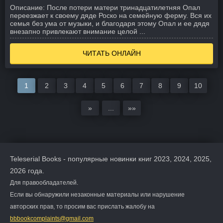
Описание:
После потери матери тринадцатилетняя Опал
переезжает к своему дяде Роско на семейную ферму. Вся их
семья без ума от музыки, и благодаря этому Опал и ее дядя
внезапно привлекают внимание целой ...
ЧИТАТЬ ОНЛАЙН
1
2
3
4
5
6
7
8
9
10
»
...
»»
Teleserial Books - популярные новинки книг 2023, 2024, 2025,
2026 года.
Для правообладателей.
Если вы обнаружили незаконные материалы или нарушение
авторских прав, то просим вас прислать жалобу на
bbbookcomplaints@gmail.com