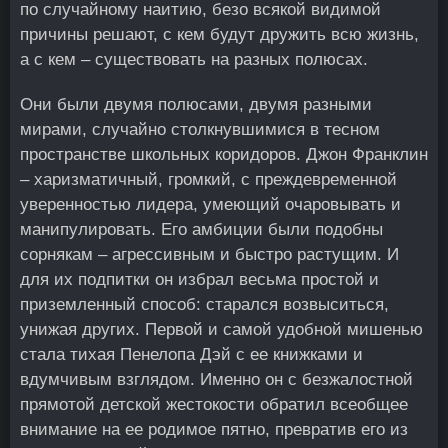
по случайному наитию, безо всякой видимой
причины решают, с кем будут дружить всю жизнь,
а с кем – существовать на разных полюсах.
Они были двумя полюсами, двумя разными
мирами, случайно столкнувшимися в тесном
пространстве школьных коридоров. Джон Франклин
– харизматичный, громкий, с преждевременной
уверенностью лидера, умеющий очаровывать и
манипулировать. Его амбиции были подобны
сорнякам – агрессивным и быстро растущим. И
для их подпитки он избрал весьма простой и
приземленный способ: старался возвыситься,
унижая других. Первой и самой удобной мишенью
стала тихая Пенелопа Дэй с ее книжками и
вдумчивым взглядом. Именно он с безжалостной
прямотой детской жестокости обратил всеобщее
внимание на ее родимое пятно, превратив его из