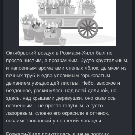
Октябрьский воздух в Розмари-Хилл был не
просто чистым, а прозрачным, будто хрустальным,
и напоенным ароматами спелых яблок, дымком из
печных труб и едва уловимым горьковатым
дыханием увядающей листвы. Небо, высокое и
бездонное, раскинулось над всей долиной, но
здесь, над крышами деревушки, оно казалось
особенным – не просто голубым, а густо-
лазоревым, словно его окрасили в оттенок,
позаимствованный у соцветий лаванды.
Розмари-Хилл приютилась в чаше пологих