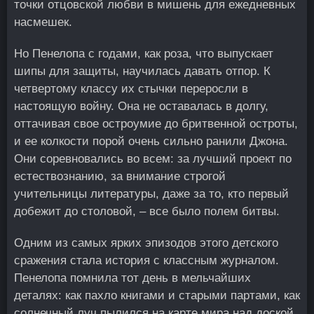
точки отцовской любви в мишень для ежедневных
насмешек.
Но Пенелопа с годами, как роза, что выпускает
шипы для защиты, научилась давать отпор. К
четвертому классу их стычки переросли в
настоящую войну. Она не оставалась в долгу,
оттачивая свое остроумие до бритвенной остроты,
и ее колкости порой очень сильно ранили Джона.
Они соревновались во всем: за лучший проект по
естествознанию, за внимание строгой
учительницы литературы, даже за то, кто первый
добежит до столовой, – все было полем битвы.
Одним из самых ярких эпизодов этого детского
сражения стала история с классным журналом.
Пенелопа помнила тот день в мельчайших
деталях: как пахло книгами и старыми партами, как
солнечный луч пылился на карте мира над доской.