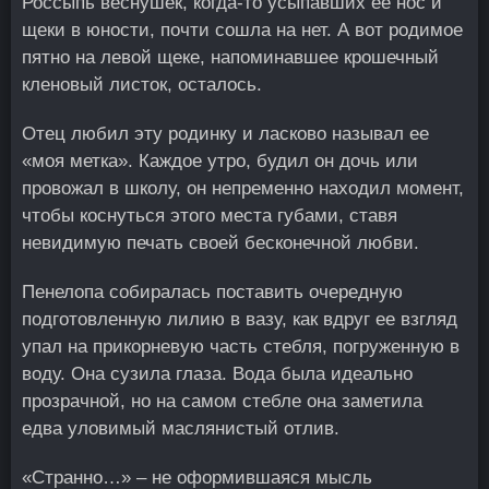
Россыпь веснушек, когда-то усыпавших ее нос и
щеки в юности, почти сошла на нет. А вот родимое
пятно на левой щеке, напоминавшее крошечный
кленовый листок, осталось.
Отец любил эту родинку и ласково называл ее
«моя метка». Каждое утро, будил он дочь или
провожал в школу, он непременно находил момент,
чтобы коснуться этого места губами, ставя
невидимую печать своей бесконечной любви.
Пенелопа собиралась поставить очередную
подготовленную лилию в вазу, как вдруг ее взгляд
упал на прикорневую часть стебля, погруженную в
воду. Она сузила глаза. Вода была идеально
прозрачной, но на самом стебле она заметила
едва уловимый маслянистый отлив.
«Странно…» – не оформившаяся мысль