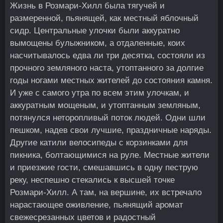
Жизнь в Розмари-Хилл была тягучей и
размеренной, пьянящей, как местный яблочный
сидр. Центральные улочки были аккуратно
вымощены булыжником, а отдаленные, коих
насчитывалось едва ли три десятка, состояли из
прочного земляного наста, утоптанного за долгие
годы ногами местных жителей до состояния камня.
И уже с самого утра по всем этим улочкам, и
аккуратным мощеным, и утоптанным земляным,
потянулся неторопливый поток людей. Одни шли
пешком, надев свои лучшие, праздничные наряды.
Другие катили велосипеды с корзинками для
пикника, болтающимися на руле. Местные жители
и приезжие гости, смешавшись в одну пеструю
реку, неспешно стекались к высшей точке
Розмари-Хилл. А там, на вершине, их встречало
нарастающее оживление, пьянящий аромат
свежесрезанных цветов и радостный