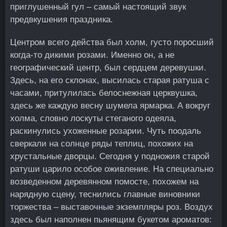
приглушенный гул – самый настоящий звук
предвкушения праздника.
Центром всего действа был холм, густо поросший
когда-то дикими розами. Именно он, а не
географический центр, был сердцем деревушки.
Здесь, на его склонах, высилась старая ратуша с
часами, притулилась белоснежная церквушка,
здесь же каждую весну шумела ярмарка. А вокруг
холма, словно лоскуты стеганого одеяла,
раскинулись ухоженные розарии. Чуть поодаль
сверкали на солнце ряды теплиц, похожих на
хрустальные дворцы. Сегодня у подножия старой
ратуши царило особое оживление. На специально
возведенном деревянном помосте, похожем на
нарядную сцену, теснились главные виновники
торжества – выставочные экземпляры роз. Воздух
здесь был наполнен пьянящим букетом ароматов: