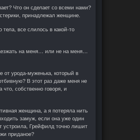
лает? Что он сделает со всеми нами?
стерики, принадлежал женщине.
 тела, все слилось в какой-то
аезжать на меня… или не на меня…
ее от урода-муженька, который в
отбивную? В этот раз даже меня не
а что, собственно говоря, и
тивная женщина, а я потеряла нить
выходить замуж, если она уже один
ут устроила, Грейфилд точно лишит
джи приданое?