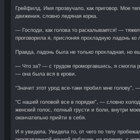
Грейфилд. Имя прозвучало, как приговор. Мое те
движения, словно ледяная корка.
— Господи, как голова то раскалывается! — тяжел
проговорила я, прислоняя прохладную ладонь ко 
Правда, ладонь была не только прохладная, но ещ
— Что за? — с трудом проморгавшись, я смогла р
— она была вся в крови.
“Значит этот урод все-таки пробил мне голову”, —
“С нашей головой все в порядке”, — словно холо
женский голос, полный грусти и боли, внутри мое
окончательно прийти в себя.
И я увидела. Увидела то, от чего по телу пробеж
окровавленной ночной рубашке, на коленях, с нож