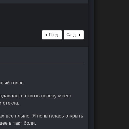
Пред.
След.
ивый голос.
здавалось сквозь пелену моего
и стекла.
зах все плыло. Я попыталась открыть
ее в такт боли.