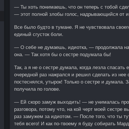
— Ты хоть понимаешь, что он теперь с тобой сде
— этот полной злобы голос, надрывающийся от и
Все было будто в тумане. Я не чувствовала своего
единый сгусток боли.
— О себе не думаешь, идиотка, — продолжала н
она. — Так хотя бы о сестре подумала бы!
Так, а я не о сестре думала, когда лезла спасать 
очередной раз нажрался и решил сделать из нее 
постеснялся, утырок! Только о сестре и думала. З
получила по голове.
— Ей скоро замуж выходить! — не унималась про
разговора, потому что, на кой черт моей сестре 
раз замужем за идиотом. — После того, что ты т
тебя всего! И как по-твоему я буду собирать Мар