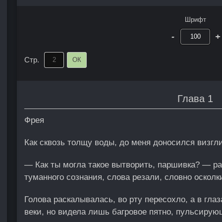
Шрифт
-
+
Стр.
ОК
Глава 1
Фрея
Как сквозь толщу воды, до меня доносился визгл
— Как ты могла такое вытворить, паршивка? — ра
туманного сознания, слова резали, словно осколк
Голова раскалывалась, во рту пересохло, а в гла
веки, но видела лишь багровое пятно, пульсирующ