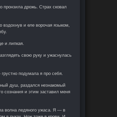
ло пронзила дрожь. Страх сковал
о вздохнув и еле ворочая языком,
лбу.
е и липкая.
азглядеть свою руку и ужаснулась
 грустно подумала я про себя.
дный душ, раздался незнакомый
го сознания и этим заставил меня
ала волна ледяного ужаса. Я — в
ом в руках. Нож тоже в крови. И