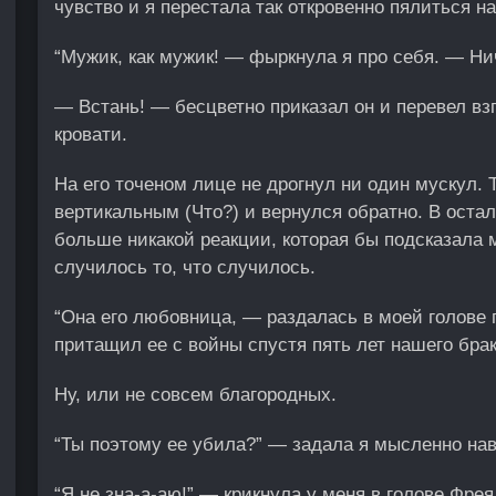
чувство и я перестала так откровенно пялиться н
“Мужик, как мужик! — фыркнула я про себя. — Нич
— Встань! — бесцветно приказал он и перевел вз
кровати.
На его точеном лице не дрогнул ни один мускул. 
вертикальным (Что?) и вернулся обратно. В остал
больше никакой реакции, которая бы подсказала м
случилось то, что случилось.
“Она его любовница, — раздалась в моей голове
притащил ее с войны спустя пять лет нашего брак
Ну, или не совсем благородных.
“Ты поэтому ее убила?” — задала я мысленно на
“Я не зна-а-аю!” — крикнула у меня в голове Фрея