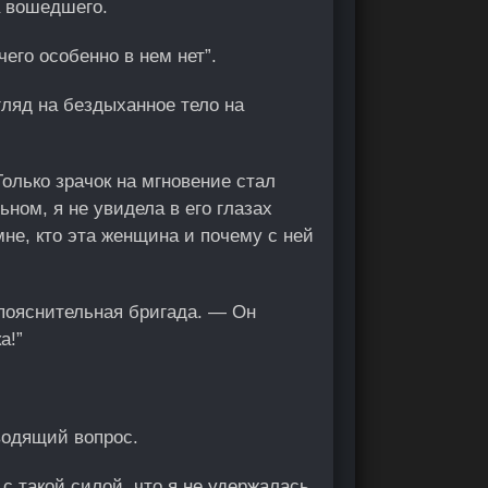
а вошедшего.
его особенно в нем нет”.
гляд на бездыханное тело на
Только зрачок на мгновение стал
ьном, я не увидела в его глазах
не, кто эта женщина и почему с ней
 пояснительная бригада. — Он
а!”
водящий вопрос.
 с такой силой, что я не удержалась