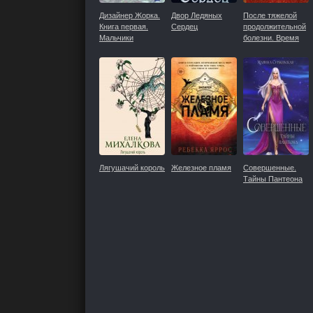
Дизайнер Жорка.
Двор Ледяных
После тяжелой
Книга первая.
Сердец
продолжительной
Мальчики
болезни. Время
Николая II
Лягушачий король
Железное пламя
Совершенные.
Тайны Пантеона