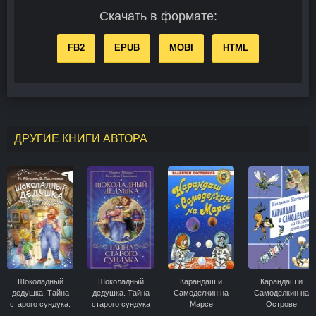
Скачать в формате:
FB2
EPUB
MOBI
HTML
ДРУГИЕ КНИГИ АВТОРА
Шоколадный
Шоколадный
Карандаш и
Карандаш и
дедушка. Тайна
дедушка. Тайна
Самоделкин на
Самоделкин на
старого сундука.
старого сундука
Марсе
Острове
Семён Андреич
динозавров