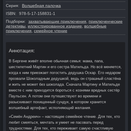
Серия:
Волшебная палочка
ISBN:
978-5-17-158831-1
Подборки:
захватывающие приключения
,
приключенческие
детективы
,
иллюстрированное издание
,
волшебные
приключения
,
семейное чтение
Аннотация:
В Бергене живёт вполне обычная семья: мама, папа,
шестилетний Мартин и его сестра Матильда. Но всё меняется,
когда к ним приезжает погостить дедушка Оскар. Его недаром
прозвали Шоколадным дедушкой, ведь он страшный сластёна
и жить не может без шоколада. Сначала Мартину и Матильде
вместе с ним приходится бороться с кознями вредных сестёр
Паульсен. А потом они путешествуют во времени и
разыскивают похищенный сундук, в котором хранится
волшебный артефакт, исполняющий желания.
«Семён Андреич» – настоящее семейное чтение. Для тех, кто
любит смеяться, мечтать и умеет не пасовать перед
трудностями. Для тех, кто переживает самую счастливую