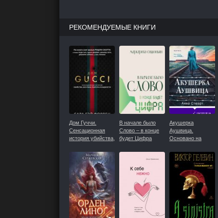
РЕКОМЕНДУЕМЫЕ КНИГИ
Дом Гуччи.
В начале было
Акушерка
Сенсационная
Слово – в конце
Аушвица.
история убийства,
будет Цифра
Основано на
безумия, гламура
реальных
и жадности
событиях