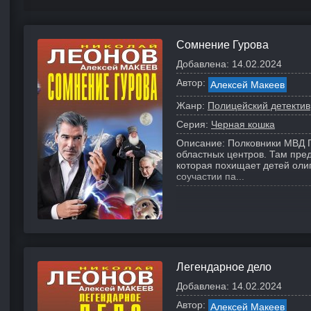
Сомнение Гурова
Добавлена:
14.02.2024
Автор:
Алексей Макеев
Жанр:
Полицейский детектив
Серия:
Черная кошка
Описание:
Полковники МВД Г
областных центров. Там пре
которая похищает детей оли
соучастии па...
Легендарное дело
Добавлена:
14.02.2024
Автор:
Алексей Макеев