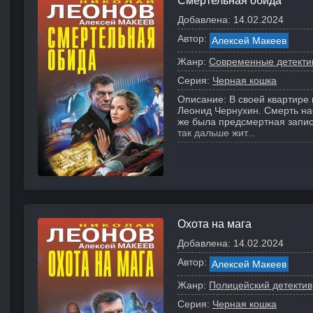
Смертельная обида
Добавлена:
14.02.2024
Автор:
Алексей Макеев
Жанр:
Современные детекти
Серия:
Черная кошка
Описание:
В своей квартире
Леонид Чернухин. Смерть на
же была предсмертная запи
так дальше жит...
Охота на мага
Добавлена:
14.02.2024
Автор:
Алексей Макеев
Жанр:
Полицейский детектив
Серия:
Черная кошка