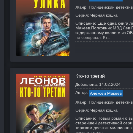
Жанр:
Полицейский детектив
Серия:
Черная кошка
Описание:
Еще одна книга л
Макеев.
Полковник МВД Лев Г
задержанному коллеге из ОБЭ
не совершал. Кт...
Кто-то третий
Добавлена:
14.02.2024
Автор:
Алексей Макеев
Жанр:
Полицейский детектив
Серия:
Черная кошка
Описание:
Новый роман о в
старейшей детективной серии
тиражом десятки миллионов 
девушка с зая...