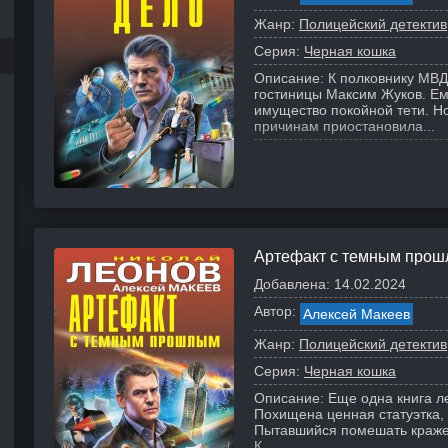
Жанр:
Полицейский детектив
Серия:
Черная кошка
Описание:
К полковнику МВД
гостиницы Максим Жуков. Е
имущество покойной тети. Н
причинам приостановила...
Артефакт с темным про
Добавлена:
14.02.2024
Автор:
Алексей Макеев
Жанр:
Полицейский детектив
Серия:
Черная кошка
Описание:
Еще одна книга л
Похищена ценная статуэтка,
Пытавшийся помешать краже 
К...