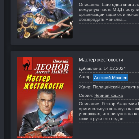
Описание:
Еще одна книга л
дежурную часть МВД поступи
организации гадалок и ясно
обезвредить маньяка,...
Мастер жестокости
Добавлена:
14.02.2024
Автор:
Алексей Макеев
Жанр:
Полицейский детектив
Серия:
Черная кошка
Описание:
Ректор Академии 
оригинальную кожаную ключ
утверждал, что рисунок на к
кожи с руки его недав...