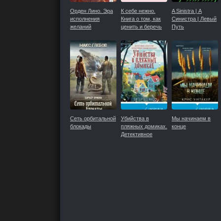
Орден Лино. Эра
К себе нежно.
A Sinistra | А
исполнения
Книга о том, как
Синистра | Левый
желаний
ценить и беречь
Путь
себя
Сеть орбитальной
Убийства в
Мы начинаем в
блокады
пляжных домиках.
конце
Детективное
агентство
«Благотворительный
магазин»