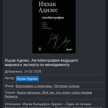
Ицхак Адизес. Автобиография ведущего
мирового эксперта по менеджменту
Добавлена:
14.02.2026
Автор:
Ицхак Адизес
Жанр:
Биографии и мемуары
Истории успеха
Серия:
Книги-легенды. Для тех, кто хочет стать гением
бизнеса
Описание:
Ицхак Кальдерон Адизес:
– Один из лучших
бизнес-консультантов в мире.
– Создатель теории жизненных