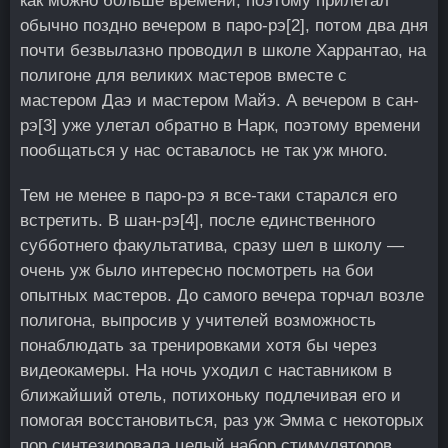
как можно больше времени, поэтому прилетал
обычно поздно вечером в паро-рэ[2], потом два дня
почти безвылазно проводил в школе Харрантао, на
полигоне для великих мастеров вместе с
мастером Даэ и мастером Майэ. А вечером в сан-
рэ[3] уже улетал обратно в Нарк, поэтому времени
пообщаться у нас оставалось не так уж много.
Тем не менее в паро-рэ я все-таки старался его
встретить. В шан-рэ[4], после единственного
субботнего факультатива, сразу шел в школу —
очень уж было интересно посмотреть на бои
опытных мастеров. До самого вечера торчал возле
полигона, выпросив у учителей возможность
понаблюдать за тренировками хотя бы через
видеокамеры. На ночь уходил с наставником в
ближайший отель, потихоньку подлечивая его и
помогая восстановиться, раз уж Эмма с некоторых
пор синтезировала целый набор стимуляторов