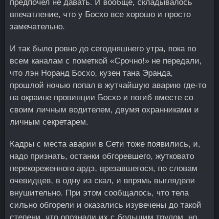
предпочел не давать. И вообще, складывалось
впечатление, что у Босхо все хорошо и просто
замечательно.
И так было ровно до сегодняшнего утра, пока по
всем каналам с пометкой «Срочно!» не передали,
что лэн Норанд Босхо, кузен тана Эранда,
прошлой ночью попал в жутчайшую аварию где-то
на окраине провинции Босхо и погиб вместе со
своим личным водителем, двумя охранниками и
личным секретарем.
Кадры с места аварии в Сети тоже появились, и,
надо признать, останки обгоревшего, жутковато
перекореженного ардэ, врезавшегося, по словам
очевидцев, в одну из скал, и впрямь выглядели
внушительно. При этом сообщалось, что тела
сильно обгорели и оказались изувечены до такой
степени, что опознали их с большим трудом, но