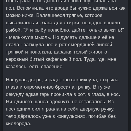
Постаралась не дышать и снова опустилась на
пол. Вспомнила, что вроде бы нужно держаться как
можно ниже. Валявшееся тряпьё, которое
вывалилось из бака для стирки, нещадно воняло
рыбой. “Я и рыбу полюблю, дайте только выжить!”
- мелькнула мысль. Но думать дальше я её не
стала - заткнула нос и рот смердящей липкой
тряпкой и поползла, царапая голый живот о
неровный битый кафельный пол. Туда, где, мне
казалось, есть спасение.
Нащупав дверь, я радостно вскрикнула, открыла
глаза и опрометчиво бросила тряпку. В ту же
секунду едкая гарь проникла в рот, в глаза, в нос.
Ни единого шанса вдохнуть не оставалось. Из
последних сил я рвала на себя дверную ручку,
тело дёргалось уже в конвульсиях, погибая без
кислорода.