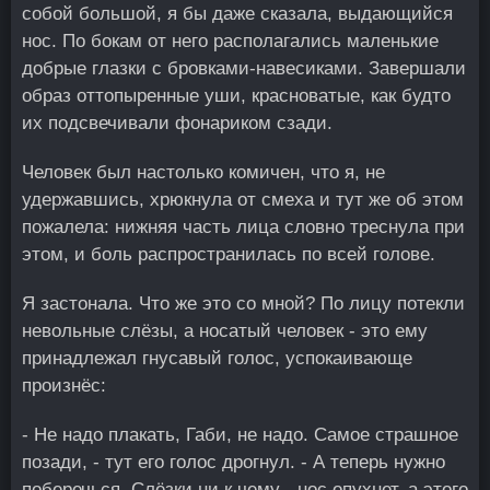
собой большой, я бы даже сказала, выдающийся
нос. По бокам от него располагались маленькие
добрые глазки с бровками-навесиками. Завершали
образ оттопыренные уши, красноватые, как будто
их подсвечивали фонариком сзади.
Человек был настолько комичен, что я, не
удержавшись, хрюкнула от смеха и тут же об этом
пожалела: нижняя часть лица словно треснула при
этом, и боль распространилась по всей голове.
Я застонала. Что же это со мной? По лицу потекли
невольные слёзы, а носатый человек - это ему
принадлежал гнусавый голос, успокаивающе
произнёс:
- Не надо плакать, Габи, не надо. Самое страшное
позади, - тут его голос дрогнул. - А теперь нужно
поберечься. Слёзки ни к чему - нос опухнет, а этого