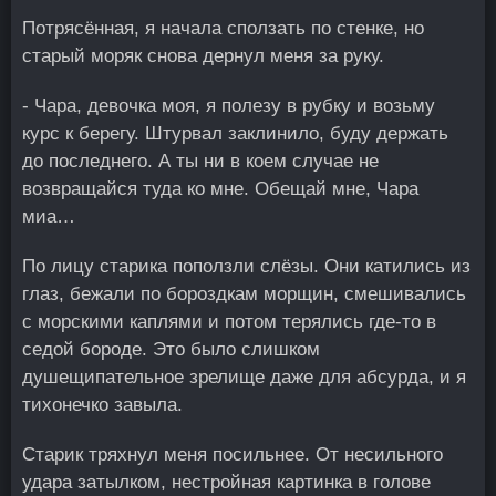
Потрясённая, я начала сползать по стенке, но
старый моряк снова дернул меня за руку.
- Чара, девочка моя, я полезу в рубку и возьму
курс к берегу. Штурвал заклинило, буду держать
до последнего. А ты ни в коем случае не
возвращайся туда ко мне. Обещай мне, Чара
миа…
По лицу старика поползли слёзы. Они катились из
глаз, бежали по бороздкам морщин, смешивались
с морскими каплями и потом терялись где-то в
седой бороде. Это было слишком
душещипательное зрелище даже для абсурда, и я
тихонечко завыла.
Старик тряхнул меня посильнее. От несильного
удара затылком, нестройная картинка в голове