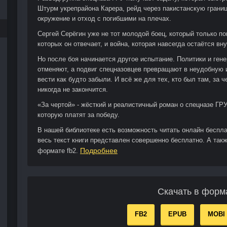
Штурм укрепрайона Карера, рейд через пакистанскую границу
окружение и отход с погибшими на плечах.
Сергей Серёгин уже не тот молодой боец, который только поп
которых он отвечает, и война, которая навсегда остаётся вну
Но после боя начинается другое испытание. Политики и ген
отменяют, а подвиг спецназовцев превращают в неудобную и
вести как будто забыли. И всё же для тех, кто был там, за 
никогда не закончится.
«За чертой» - жёсткий и реалистичный роман о спецназе ГРУ
которую платят за победу.
В нашей библиотеке есть возможность читать онлайн беспл
весь текст книги представлен совершенно бесплатно. А такж
Подробнее
формате fb2.
Скачать в форм
FB2
EPUB
MOBI