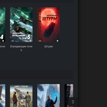
огни
Блуждающие огни
Штурм
5