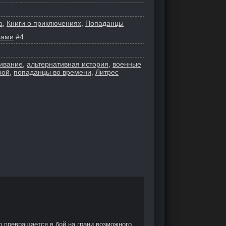
а
,
Книги о приключениях
,
Попаданцы
ками
#4
живание
,
альтернативная история
,
военные
рой
,
попаданцы во времени
,
Литрес
о превращается в бой на грани возможного.