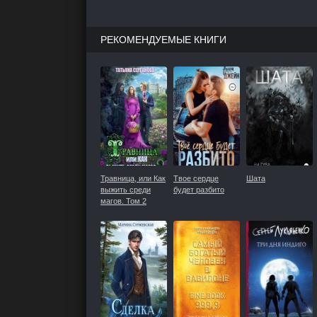
РЕКОМЕНДУЕМЫЕ КНИГИ
Травница, или Как
Твое сердце
Шата
выжить среди
будет разбито
магов. Том 2