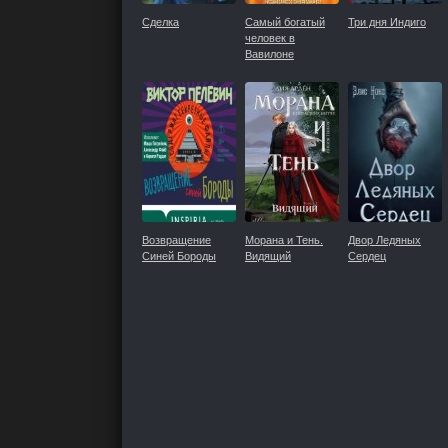
Сделка
Самый богатый
Три дня Индиго
человек в
Вавилоне
Возвращение
Морана и Тень.
Двор Ледяных
Синей Бороды
Видящий
Сердец