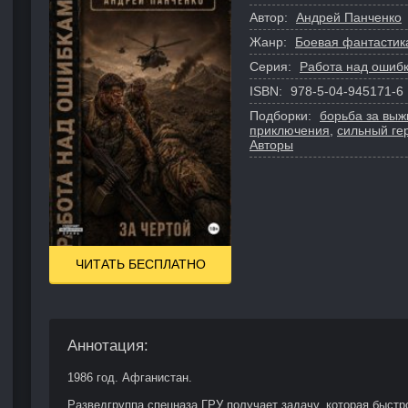
Автор:
Андрей Панченко
Жанр:
Боевая фантастик
Серия:
Работа над ошиб
ISBN:
978-5-04-945171-6
Подборки:
борьба за вы
приключения
,
сильный ге
Авторы
ЧИТАТЬ БЕСПЛАТНО
Аннотация:
1986 год. Афганистан.
Разведгруппа спецназа ГРУ получает задачу, которая быстр