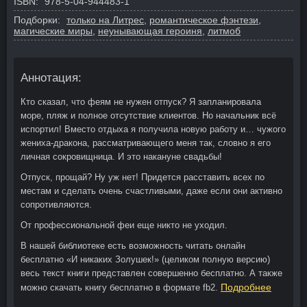
ISBN:
978-5-04-944483-1
Подборки:
только на Литрес
,
романтическое фэнтези
,
магические миры
,
неунывающая героиня
,
литмоб
Аннотация:
Кто сказал, что феям не нужен отпуск? Я запланировала
море, пляж и полное отсутствие клиентов. Но начальник всё
испортил! Вместо отдыха я получила новую работу и… чужого
жениха-дракона, рассматривающего меня так, словно я его
личная сокровищница. И это накануне свадьбы!
Отпуск, прощай? Ну уж нет! Придется расставить всех по
местам и сделать очень счастливыми, даже если они активно
сопротивляются.
От профессиональной феи еще никто не уходил.
В нашей библиотеке есть возможность читать онлайн
бесплатно «И никаких Золушек!» (целиком полную версию)
весь текст книги представлен совершенно бесплатно. А также
Подробнее
можно скачать книгу бесплатно в формате fb2.