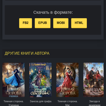
Скачать в формате:
FB2
EPUB
MOBI
HTML
ДРУГИЕ КНИГИ АВТОРА
Темная сторона.
Заноза для графа
Темная сторона.
Звезда в
Ученица
Маг
академии