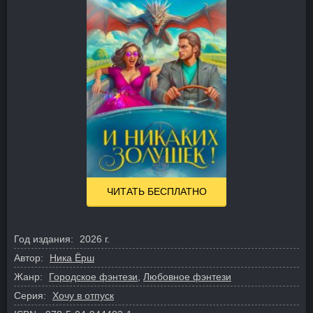
ЧИТАТЬ БЕСПЛАТНО
Год издания:
2026 г.
Автор:
Ника Ёрш
Жанр:
Городское фэнтези
,
Любовное фэнтези
Серия:
Хочу в отпуск