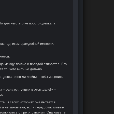
 для него это не просто сделка, а
 наследником враждебной империи,
жется.
ица между ложью и правдой стирается. Его
т то, чего быть не должно.
с: достаточно ли любви, чтобы исцелить
а – одна из лучших в этом деле!» –
es
сте. В своих историях она пытается
ига не закончена, если перед счастливым
толкнулись с препятствиями. Она живет в