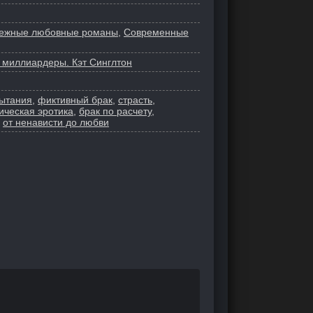
ежные любовные романы
,
Современные
 миллиардеры. Кэт Синглтон
ытания
,
фиктивный брак
,
страсть
,
ическая эротика
,
брак по расчету
,
,
от ненависти до любви