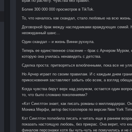
Брак по расчету. Чувства без правил.
Более 300 000 000 просмотров в TikTok.
То, что началось как скандал, стало любовью на всю жизнь.
Договорной брак между наследниками враждующих семей. Но
неожиданный шанс…
Один скандал – и жизнь Винни рухнула.
Теперь ее единственное спасение – брак с Арчером Муром,
которую она училась ненавидеть с детства.
Сделка проста: притворяться влюбленными, пока все не уля
Но Арчер играет по своим правилам. И с каждым днем гран
прикосновения заставляют забыть обо всем, а взгляд обещае
Когда чувства берут верх над разумом, остается один вопро
то, что было сломано поколениями?
«Кэт Синглтон знает, как писать романы о миллиардерах. Он
Моника Мерфи, автор бестселлеров по версии New York Tim
Кэт Синглтон полюбила писать и читать еще в раннем возра
показать настоящую любовь, без прикрас. Она верит, что кн
финалом персонажи хотя бы чуть-чуть не помучились и не с