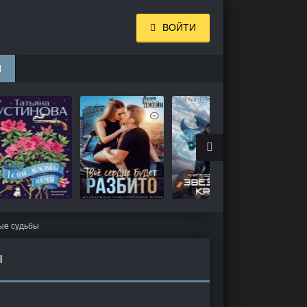
ВОЙТИ
И
ые судьбы
Ы