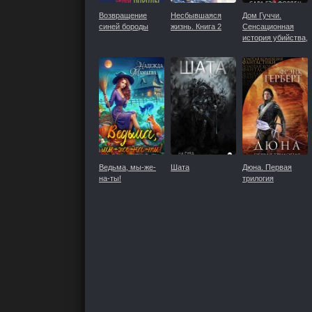
Возвращение
Несбывшаяся
Дом Гуччи.
синей бороды
жизнь. Книга 2
Сенсационная
история убийства,
безумия, гламура
и жадности
Ведьма, мы-же-
Шата
Дюна. Первая
на-ты!
трилогия