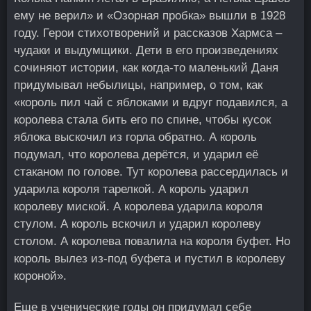
ему не верил» и «Озорная пробка» вышли в 1928
году. Герои стихотворений и рассказов Хармса –
чудаки и выдумщики. Дети в его произведениях
сочиняют истории, как когда-то маленький Даня
придумывал небылицы, например, о том, как
«король пил чай с яблоками и вдруг подавился, а
королева стала бить его по спине, чтобы кусок
яблока выскочил из горла обратно. А король
подумал, что королева дерётся, и ударил её
стаканом по голове. Тут королева рассердилась и
ударила короля тарелкой. А король ударил
королеву миской. А королева ударила короля
стулом. А король вскочил и ударил королеву
столом. А королева повалила на короля буфет. Но
король вылез из-под буфета и пустил в королеву
короной».
Еще в ученические годы он придумал себе