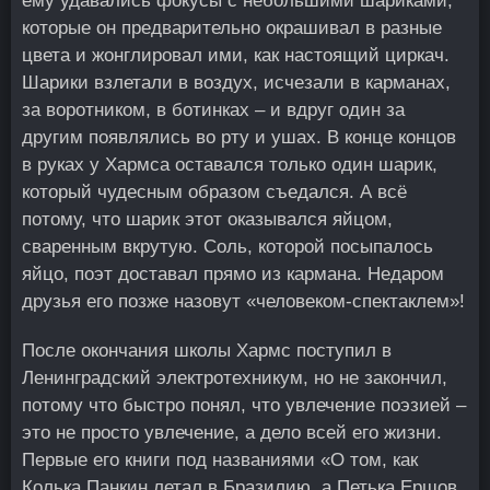
ему удавались фокусы с небольшими шариками,
которые он предварительно окрашивал в разные
цвета и жонглировал ими, как настоящий циркач.
Шарики взлетали в воздух, исчезали в карманах,
за воротником, в ботинках – и вдруг один за
другим появлялись во рту и ушах. В конце концов
в руках у Хармса оставался только один шарик,
который чудесным образом съедался. А всё
потому, что шарик этот оказывался яйцом,
сваренным вкрутую. Соль, которой посыпалось
яйцо, поэт доставал прямо из кармана. Недаром
друзья его позже назовут «человеком-спектаклем»!
После окончания школы Хармс поступил в
Ленинградский электротехникум, но не закончил,
потому что быстро понял, что увлечение поэзией –
это не просто увлечение, а дело всей его жизни.
Первые его книги под названиями «О том, как
Колька Панкин летал в Бразилию, а Петька Ершов