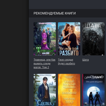
РЕКОМЕНДУЕМЫЕ КНИГИ
Травница, или Как
Твое сердце
Шата
выжить среди
будет разбито
магов. Том 2