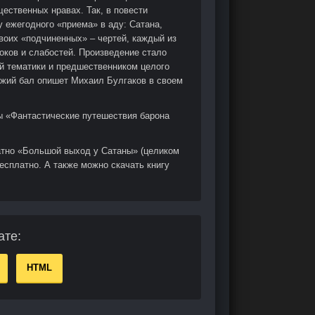
ественных нравах. Так, в повести
 ежегодного «приема» в аду: Сатана,
воих «подчиненных» – чертей, каждый из
оков и слабостей. Произведение стало
ой тематики и предшественником целого
хожий бал опишет Михаил Булгаков в своем
лы «Фантастические путешествия барона
атно «Большой выход у Сатаны» (целиком
есплатно. А также можно скачать книгу
ате:
HTML