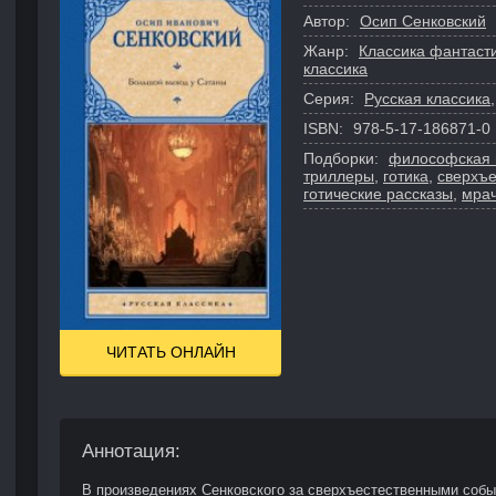
Автор:
Осип Сенковский
Жанр:
Классика фантаст
классика
Серия:
Русская классика
ISBN:
978-5-17-186871-0
Подборки:
философская 
триллеры
,
готика
,
сверхъе
готические рассказы
,
мрач
ЧИТАТЬ ОНЛАЙН
Аннотация:
В произведениях Сенковского за сверхъестественными собы