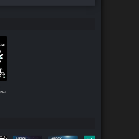
я
тики