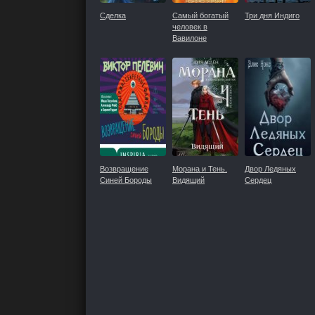
Сделка
Самый богатый
Три дня Индиго
человек в
Вавилоне
Возвращение
Морана и Тень.
Двор Ледяных
Синей Бороды
Видящий
Сердец