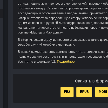
сатира, поднимаются вопросы о человеческой природе и общ
«Большой выход у Сатаны» автор рисует гротескную картину
восседающий в огромном зале в недрах земли, принимает с
которых отвечает за определенную сферу человеческих пор
одним из первых в русской литературе образцов дьявольск
жанра, а почти через сто лет после публикации повести по
романе «Мастер и Маргарита».
В сборник вошли и другие повести и рассказы, а также цик
Брамбеуса» и «Петербургские нравы».
В нашей библиотеке есть возможность читать онлайн беспл
полную версию) весь текст книги представлен совершенно б
Подробнее
бесплатно в формате fb2.
Скачать в форм
FB2
EPUB
MOBI