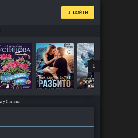
ВОЙТИ
И
д у Сатаны