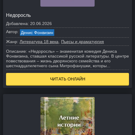
Недоросль
Добавлена:
20.06.2026
Автор:
Денис Фонвизин
Жанр:
Литература 18 века
Пьесы и драматургия
Описание:
«Недоросль» – знаменитая комедия Дениса
Фонвизина, ставшая классикой русской литературы. В центре
повествования – жизнь дворянского семейства и его
шестнадцатилетнего сына Митрофанушки, которы...
ЧИТАТЬ ОНЛАЙН