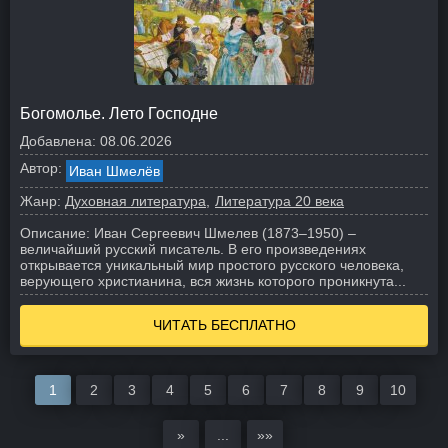
Богомолье. Лето Господне
Добавлена:
08.06.2026
Автор:
Иван Шмелёв
Жанр:
Духовная литература
Литература 20 века
Описание:
Иван Сергеевич Шмелев (1873–1950) –
величайший русский писатель. В его произведениях
открывается уникальный мир простого русского человека,
верующего христианина, вся жизнь которого проникнута...
ЧИТАТЬ БЕСПЛАТНО
1
2
3
4
5
6
7
8
9
10
»
...
»»