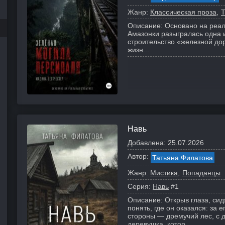
Жанр:
Классическая проза
Описание:
Основано на реал
Амазонки разыгралась одна и
строительство «железной до
жизн...
Навь
Добавлена:
25.07.2026
Автор:
Татьяна Филатова
Жанр:
Мистика
Попаданцы
Серия:
Навь
#1
Описание:
Открыв глаза, си
понять, где он оказался: за 
стороны — дремучий лес, с 
деревушка, котор...