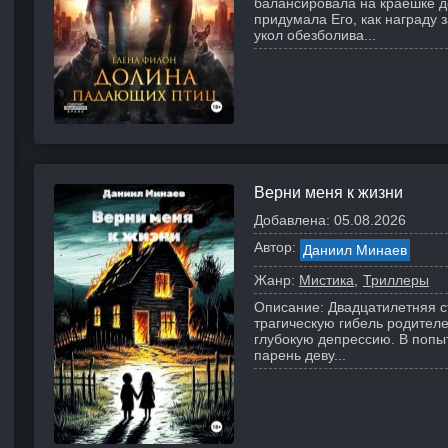
балансировала на краешке до
придумала Его, как награду 
укол обезболива...
Верни меня к жизни
Добавлена:
05.08.2026
Автор:
Даниил Минаев
Жанр:
Мистика
Триллеры
Описание:
Двадцатилетняя с
трагическую гибель родителе
глубокую депрессию. В попы
парень деву...