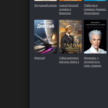
Лягушачий король
Самый богатый
Убийства в
человек в
пляжных домиках.
Вавилоне
Детективное
агентство
«Благотворительн
магазин»
Девятый
Тайна мертвого
Женщина, у
ректора. Книга 1
которой есть
план: правила
счастливой жизни