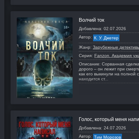
Волчий ток
Добавлена:
02.07.2026
Автор:
К. У. Джетер
Жанр:
Зарубежные детектив
Серия:
Fanzon. Академия уж
Описание:
Сорванная сделк
дорого – он лежит при смерт
как его выкинули на полной
находится ст...
Голос, который меня нап
Добавлена:
24.07.2026
Автор:
Тим Морозов