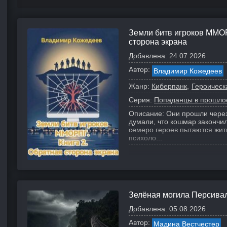
Земли битв игроков ММОР
сторона экрана
Добавлена:
24.07.2026
Автор:
Владимир Кожедеев
Жанр:
Киберпанк
Героическ
Серия:
Попаданцы в прошло
Описание:
Они прошли через
думали, что кошмар закончил
семеро героев пытаются жит
психоло...
Зелёная могила Персива
Добавлена:
05.08.2026
Автор:
Мадина Вестчестер