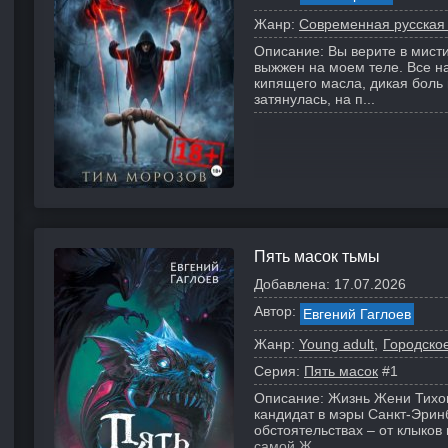
Жанр:
Современная русская
Описание:
Вы верите в мист
выжжен на моем теле. Все на
кипящего масла, дикая боль
затянулась, на п...
Пять масок тьмы
Добавлена:
17.07.2026
Автор:
Евгений Гаглоев
Жанр:
Young adult
Городско
Серия:
Пять масок
#1
Описание:
Жизнь Жени Тихом
кандидат в мэры Санкт-Эринб
обстоятельствах – от клыков 
самой Ж...