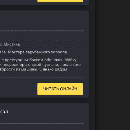
ы
Мистика
аса. Мастера зарубежного хоррора
а с преступным боссом обошлась Майку
и посреди орегонской пустыни, после того
 скорости из машины. Однако рядом
ЧИТАТЬ ОНЛАЙН
исал