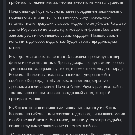
прибегают к темной магии, черпая энергию из живых существ.
Прядильщица Роуз искусно владеет созданием заклинаний с
помощью иглы и нити. Но за великую силу приходится
платить: магия девушки угасает, медленно ее убивая. Когда-то
давно Роуз заключила сделку с коварным фейри Лахланом,
завязав узел и поклявшись своим сердцем. Пришло время
исполнить договор, ведь отказ будет стоить прядильщице
магии.
Роуз должна отыскать врата в Эльфхейм, проникнуть в мир
фейри и похитить ветвь с Древа Двирра. Ее путь лежит через
туманные шотландские пустоши, в поместье молодого лэрда
Конрада. Шпионка Лахлана становится гувернанткой в
особняке Конрада, чтобы отыскать порталы, скрытые
древними заклинаниями. Но чем ближе Роуз к разгадке тайны,
тем сильнее ее притягивает загадочный лэрд, который
презирает магию.
Выбор кажется невозможным: исполнить сделку и обречь
Конрада на гибель – или разорвать договор, лишившись магии
и собственной жизни. Но в мире, где плетутся узоры судьбы,
самое нерушимое заклинание сплетает любовь.
«Одна роковая сделка приводит героиню в Шотландию, где за