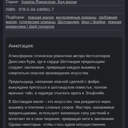
Серия:
Inspiria Ромэнтези. Код магии
ISBN:
978-5-04-248961-7
Подборки:
темная магия
,
молодежные романы
,
любовная
магия
,
готические романы
,
Шотландия
,
феи / фейри
,
темная
романтика / dark romance
Аннотация:
Атмосферное готическое ромэнтези автора бестселлеров
Джессики Кури, где в сердце Шотландии прядильщики
создают заклинания, превращая каждую вышивку в
смертельно опасное произведение искусства.
Прядильщица, связанная опасной сделкой с фейри,
вынуждена прятаться в шотландском поместье, полном
мрачных тайн, в надежде отыскать врата в Эльфхейм.
В Шотландии магия – это искусство: она рождается через
вышивку и плетение сложных узоров. Мастера, называемые
прядильщиками, используют жизненную силу растений и
вплетают ее в свои творения, превращая нити в заклинания.
Однако некоторые, чтобы стать вдвое могущественнее,