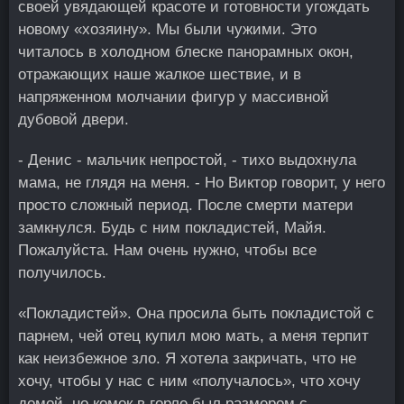
своей увядающей красоте и готовности угождать
новому «хозяину». Мы были чужими. Это
читалось в холодном блеске панорамных окон,
отражающих наше жалкое шествие, и в
напряженном молчании фигур у массивной
дубовой двери.
- Денис - мальчик непростой, - тихо выдохнула
мама, не глядя на меня. - Но Виктор говорит, у него
просто сложный период. После смерти матери
замкнулся. Будь с ним покладистей, Майя.
Пожалуйста. Нам очень нужно, чтобы все
получилось.
«Покладистей». Она просила быть покладистой с
парнем, чей отец купил мою мать, а меня терпит
как неизбежное зло. Я хотела закричать, что не
хочу, чтобы у нас с ним «получалось», что хочу
домой, но комок в горле был размером с