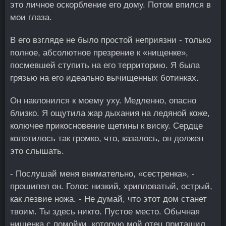
это личное оскорбление его дому. Потом впился в
мои глаза.
В его взгляде не было простой неприязни - только
полное, абсолютное презрение к «нищенке»,
посмевшей ступить на его территорию. Я была
грязью на его идеально вычищенных ботинках.
Он наклонился к моему уху. Медленно, опасно
близко. Я ощутила жар дыхания на ледяной коже,
колючее прикосновение щетины к виску. Сердце
колотилось так громко, что, казалось, он должен
это слышать.
- Послушай меня внимательно, «сестренка», -
прошипел он. Голос низкий, хрипловатый, острый,
как лезвие ножа. - Не думай, что этот дом станет
твоим. Ты здесь никто. Пустое место. Обычная
нищенка с помойки, которую мой отец притащил,