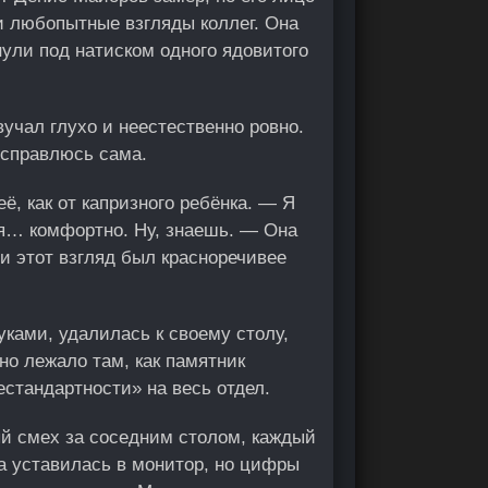
 любопытные взгляды коллег. Она
нули под натиском одного ядовитого
учал глухо и неестественно ровно.
 справлюсь сама.
ё, как от капризного ребёнка. — Я
бя… комфортно. Ну, знаешь. — Она
и этот взгляд был красноречивее
уками, удалилась к своему столу,
но лежало там, как памятник
естандартности» на весь отдел.
ый смех за соседним столом, каждый
а уставилась в монитор, но цифры