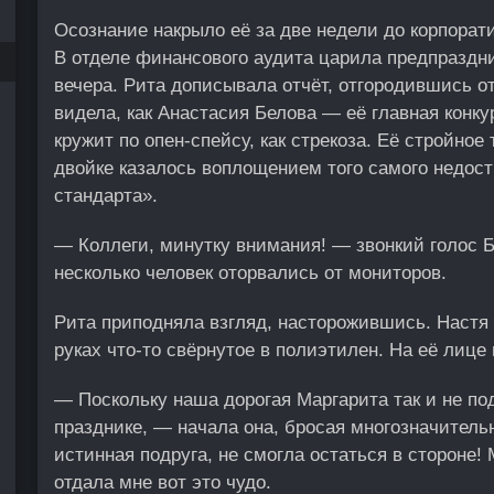
Осознание накрыло её за две недели до корпорат
В отделе финансового аудита царила предпраздни
вечера. Рита дописывала отчёт, отгородившись о
видела, как Анастасия Белова — её главная конк
кружит по опен-спейсу, как стрекоза. Её стройно
двойке казалось воплощением того самого недос
стандарта».
— Коллеги, минутку внимания! — звонкий голос Б
несколько человек оторвались от мониторов.
Рита приподняла взгляд, насторожившись. Настя 
руках что-то свёрнутое в полиэтилен. На её лице
— Поскольку наша дорогая Маргарита так и не по
празднике, — начала она, бросая многозначительн
истинная подруга, не смогла остаться в стороне!
отдала мне вот это чудо.