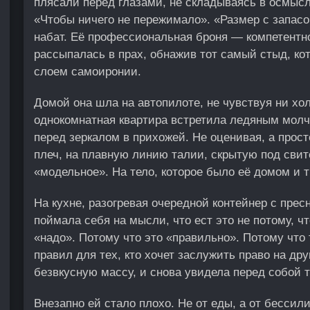
плясали перед глазами, не складываясь в осмыс
«Чтобы ничего не пережимало». «Размер с запасо
набат. Её профессиональная броня — компетентн
рассыпалась в прах, обнажив тот самый стыд, ко
слоем самоиронии.
Домой она шла на автопилоте, не чувствуя ни хол
однокомнатная квартира встретила ледяным молч
перед зеркалом в прихожей. Не оценивая, а прост
плеч, на плавную линию талии, скрытую под свит
«модельное». На тело, которое было её домом и
На кухне, разогревая очередной контейнер с пресн
поймала себя на мысли, что ест это не потому, чт
«надо». Потому что это «правильно». Потому что
правил для тех, кто хочет заслужить право на друг
безвкусную массу, и снова увидела перед собой т
Внезапно ей стало плохо. Не от еды, а от бессил