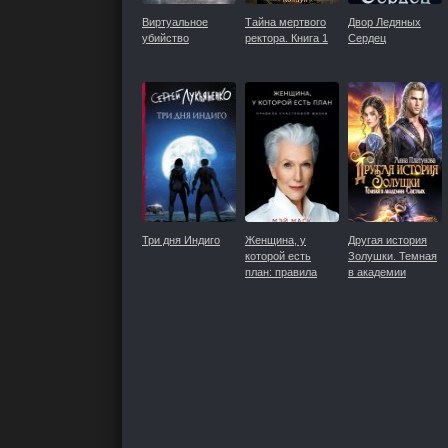
Виртуальное
Тайна мертвого
Двор Ледяных
убийство
ректора. Книга 1
Сердец
Три дня Индиго
Женщина, у
Другая история
которой есть
Золушки. Темная
план: правила
в академии
счастливой жизни
Светлых