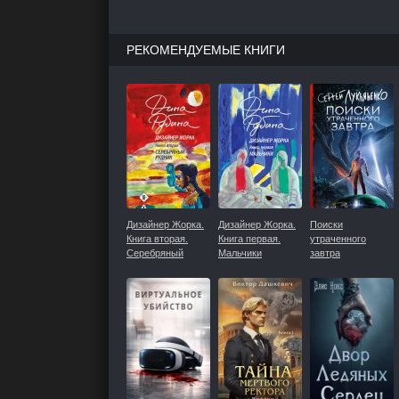
РЕКОМЕНДУЕМЫЕ КНИГИ
Дизайнер Жорка.
Дизайнер Жорка.
Поиски
Книга вторая.
Книга первая.
утраченного
Серебряный
Мальчики
завтра
рудник