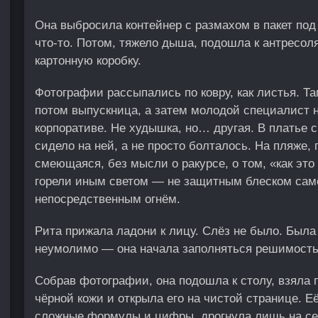
Она выбросила контейнер с размахом в пакет под
что-то. Потом, тяжело дыша, подошла к антресо
картонную коробку.
Фотографии рассыпались по ковру, как листья. Т
потом выпускница, а затем молодой специалист 
корпоративе. Не худышка, но… другая. В платье 
сидело на ней, а не просто болталось. На пляже,
смеющаяся, без мысли о ракурсе, о том, «как это
горели иным светом — не защитным блеском сам
непосредственным огнём.
Рита прижала ладони к лицу. Слёз не было. Была
неумолимо — она начала заполняться решимост
Собрав фотографии, она подошла к столу, взяла
чёрной кожи и открыла его на чистой странице. Е
сложные формулы и цифры, дрогнула лишь на се