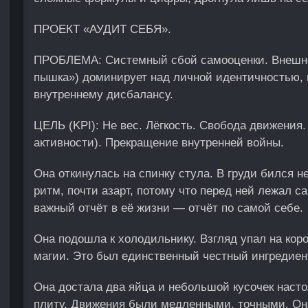
ПРОЕКТ «АУДИТ СЕБЯ».
ПРОБЛЕМА:
Системный сбой самооценки. Внешне
пышка») доминирует над личной идентичностью,
внутреннему дисбалансу.
ЦЕЛЬ (KPI)
: Не вес. Лёгкость. Свобода движения
активности). Прекращение внутренней войны.
Она откинулась на спинку стула. В груди бился н
ритм, почти азарт, потому что перед ней лежал 
важный отчёт в её жизни — отчёт по самой себе.
Она подошла к холодильнику. Взгляд упал на кор
магии. Это был единственный честный ингредиент
Она достала два яйца и небольшой кусочек наст
плиту. Движения были медленными, точными. Она