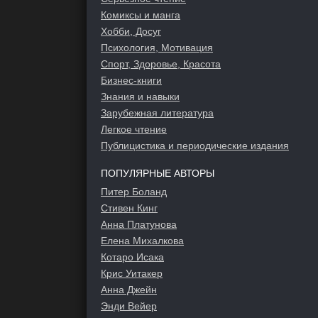
Комиксы и манга
Хобби, Досуг
Психология, Мотивация
Спорт, Здоровье, Красота
Бизнес-книги
Знания и навыки
Зарубежная литература
Легкое чтение
Публицистика и периодические издания
ПОПУЛЯРНЫЕ АВТОРЫ
Питер Боланд
Стивен Кинг
Анна Платунова
Елена Михалкова
Котаро Исака
Крис Уитакер
Анна Джейн
Энди Вейер