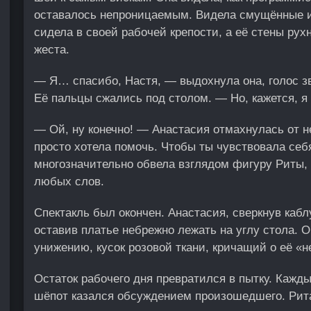
оставалось непроницаемым. Видела смущённые и
сидела в своей рабочей крепости, а её стены рух
жеста.
— Я… спасибо, Настя, — выдохнула она, голос зв
Её пальцы сжались под столом. — Но, кажется, я
— Ой, ну конечно! — Анастасия отмахнулась от не
просто хотела помочь. Чтобы ты чувствовала се
многозначительно обвела взглядом фигуру Риты, 
любых слов.
Спектакль был окончен. Анастасия, сверкнув кабл
оставив платье небрежно лежать на углу стола. О
унижению, кусок розовой ткани, кричащий о её «н
Остаток рабочего дня превратился в пытку. Кажд
шёпот казался обсуждением произошедшего. Рит