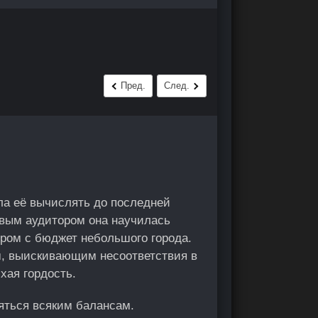
Пред.
След.
ла её вычислять до последней
овым аудитором она научилась
ром с бюджет небольшого города.
м, выискивающим несоответствия в
хая гордость.
яться всяким балансам.