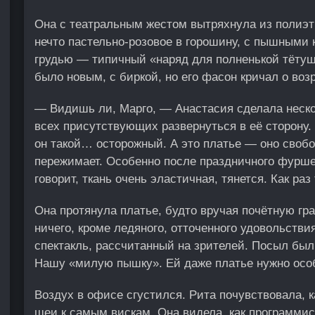
Она с театральным жестом вытряхнула из полиэти
нечто пастельно-розовое в горошину, с пышными 
грудью — типичный «наряд для полненькой тётуш
было новым, с биркой, но его фасон кричал о воз
— Видишь ли, Марго, — Анастасия сделала нескол
всех присутствующих развернуться в её сторону
он такой… осторожный. А это платье — оно свобо
пережимает. Особенно после праздничного фурш
говорит, ткань очень эластичная, тянется. Как раз
Она протянула платье, будто вручая почётную грам
ничего, кроме ледяного, отточенного удовольств
спектакль, рассчитанный на зрителей. Посыл был
Нашу «милую пышку». Ей даже платье нужно особ
Воздух в офисе сгустился. Рита почувствовала, к
шеи к самым вискам. Она видела, как программис