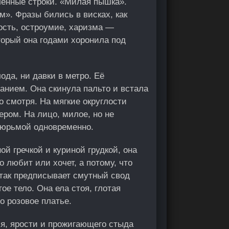
ленные строки. «Милая пышка».
м». Фразы бились в висках, как
ость, остроумие, харизма —
торый она годами хоронила под
ода, ни давки в метро. Её
анием. Она скинула пальто и встала
о смотря. На мягкие округлости
ером. На лицо, милое, но не
 тюрьмой одновременно.
ой гречкой и куриной грудкой, она
о любит или хочет, а потому, что
 так предписывает смутный свод
ое тело. Она ела стоя, глотая
о розовое платье.
ия, ярости и прожигающего стыда