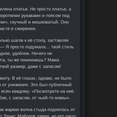
лена платье. Не просто платье, а
короткими рукавами и поясом под
ки», скучный и мешковатый. Оно
расте и смирении.
ько шагов к её столу, заставляя
. — Я просто подумала… твой стиль
дное, удобное. Ничего не
ета, ты же понимаешь? Мама
 твой размер, даже с запасом!
оту. В её глазах, однако, не было
ия от унижения. Это был публичный
 ясен каждому: «Посмотрите на неё.
ое, с запасом, от чьей-то мамы».
ак жаркая волна стыда поднялась от
т Денис Майоров замер, но его лицо