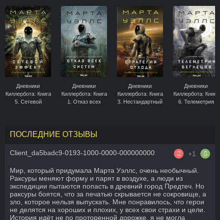
Дневники
Дневники
Дневники
Дневники
Киллербота: Книга
Киллербота: Книга
Киллербота: Книга
Киллербота: Книга
5. Сетевой
1. Отказ всех
3. Нестандартный
6. Телеметрия
эффект
систем. Книга 2.
протокол. Книга 4.
беглецов
Искусственное
Стратегия отхода
состояние
ПОСЛЕДНИЕ ОТЗЫВЫ
Client_da5badc9-0193-1000-0000-000000000
+1
Мир, который придумала Марта Уэллс, очень необычный.
Раксуры меняют форму и парят в воздухе, а люди из
экспедиции пытаются попасть в древний город Предтеч. Но
раксуры боятся, что за печатью скрывается не сокровище, а
зло, которое нельзя выпускать. Мне понравилось, что герои
не делятся на хороших и плохих, у всех свои страхи и цели.
История идёт не по проторенной дорожке, я не могла