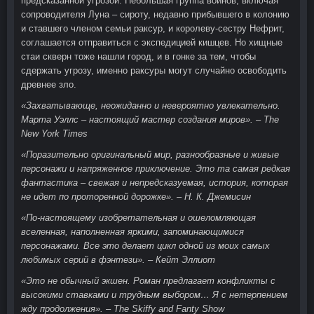
предсказанной угрозой. Небольшая группа воинов, включая
сопроводителя Луна – сироту, недавно прибывшего в колонию
и ставшего членом семьи раксур, и королеву-сестру Нефрит,
соглашается отправиться с экспедицией кишцев. Но хищные
стаи скверн тоже нашли город, и в гонке за тем, чтобы
сдержать угрозу, именно раксуры могут случайно освободить
древнее зло.
«Захватывающе, неожиданно и невероятно увлекательно.
Марта Уэллс – настоящий мастер создания миров». – The
New York Times
«Поразительно оригинальный мир, разнообразные и живые
персонажи и напряженное приключение. Это та самая редкая
фантастика – свежая и непредсказуемая, история, которая
не идет по проторенной дорожке». – Н. К. Джемисин
«По-настоящему изобретательная и ошеломляющая
вселенная, наполненная яркими, запоминающимися
персонажами. Все это делает цикл одной из моих самых
любимых серий в фэнтези». – Кейт Эллиот
«Это не обычный экшен. Роман предлагает конфликты с
высокими ставками и трудным выбором… Я с нетерпением
жду продолжения». – The Skiffy and Fanty Show