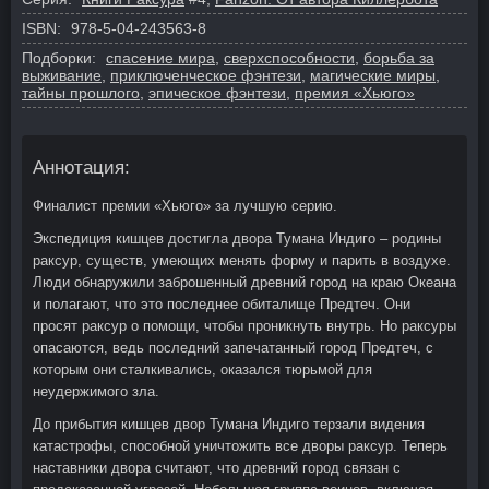
ISBN:
978-5-04-243563-8
Подборки:
спасение мира
,
сверхспособности
,
борьба за
выживание
,
приключенческое фэнтези
,
магические миры
,
тайны прошлого
,
эпическое фэнтези
,
премия «Хьюго»
Аннотация:
Финалист премии «Хьюго» за лучшую серию.
Экспедиция кишцев достигла двора Тумана Индиго – родины
раксур, существ, умеющих менять форму и парить в воздухе.
Люди обнаружили заброшенный древний город на краю Океана
и полагают, что это последнее обиталище Предтеч. Они
просят раксур о помощи, чтобы проникнуть внутрь. Но раксуры
опасаются, ведь последний запечатанный город Предтеч, с
которым они сталкивались, оказался тюрьмой для
неудержимого зла.
До прибытия кишцев двор Тумана Индиго терзали видения
катастрофы, способной уничтожить все дворы раксур. Теперь
наставники двора считают, что древний город связан с