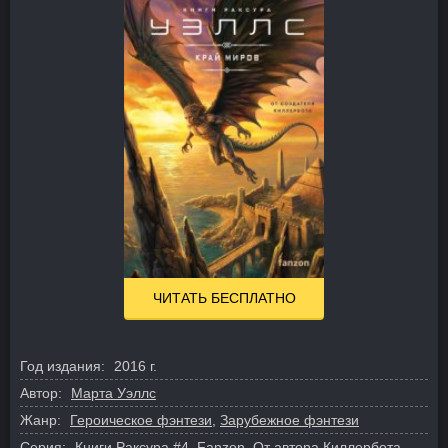
ЧИТАТЬ БЕСПЛАТНО
Год издания:
2016 г.
Автор:
Марта Уэллс
Жанр:
Героическое фэнтези
,
Зарубежное фэнтези
Серия:
Книги Раксура
#4,
Fanzon. От автора Киллербота