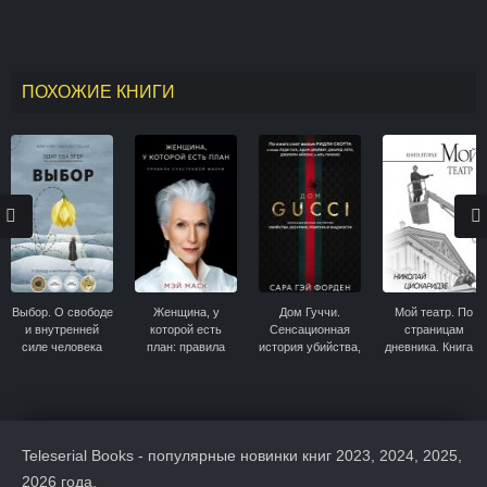
ПОХОЖИЕ КНИГИ
Выбор. О свободе
Женщина, у
Дом Гуччи.
Мой театр. По
и внутренней
которой есть
Сенсационная
страницам
силе человека
план: правила
история убийства,
дневника. Книга II
счастливой жизни
безумия, гламура
и жадности
Teleserial Books - популярные новинки книг 2023, 2024, 2025,
2026 года.