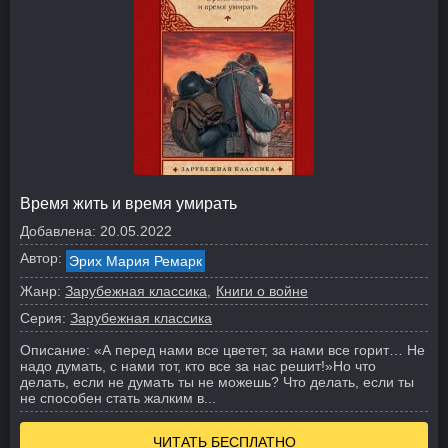
Время жить и время умирать
Добавлена:
20.05.2022
Автор:
Эрих Мария Ремарк
Жанр:
Зарубежная классика
Книги о войне
Серия:
Зарубежная классика
Описание:
«А перед нами все цветет, за нами все горит… Не
надо думать, с нами тот, кто все за нас решит!»
Но что
делать, если не думать ты не можешь? Что делать, если ты
не способен стать жалким в...
ЧИТАТЬ БЕСПЛАТНО