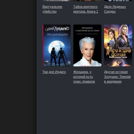
Виртуальное
Тайна мертвого
Двор Ледяных
убийство
ректора. Книга 1
Сердец
Три дня Индиго
Женщина, у
Другая история
которой есть
Золушки. Темная
план: правила
в академии
счастливой жизни
Светлых