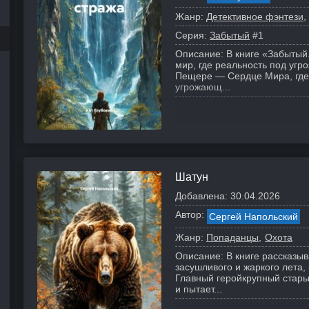
Жанр:
Детективное фэнтези
Серия:
Забытый
#1
Описание:
В книге «Забытый
мир, где реальность под угро
Пещере — Сердце Мира, где 
угрожающ...
Шатун
Добавлена:
30.04.2026
Автор:
Сергей Напольский
Жанр:
Попаданцы
Охота
Описание:
В книге рассказыв
засушливого и жаркого лета,
Главный геройкрупный стары
и пытает...