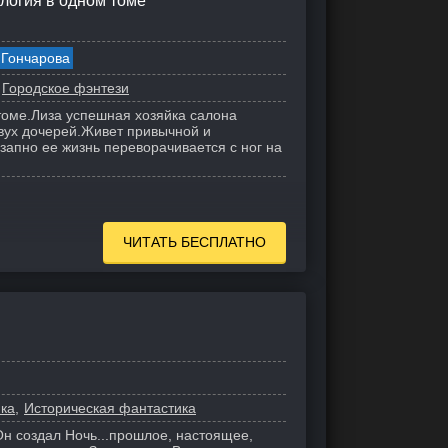
илогия в одном томе
 Гончарова
Городское фэнтези
томе.
Лиза успешная хозяйка салона
двух дочерей.Живет привычной и
запно ее жизнь переворачивается с ног на
ЧИТАТЬ БЕСПЛАТНО
ика
Историческая фантастика
н создал Ночь...
прошлое, настоящее,