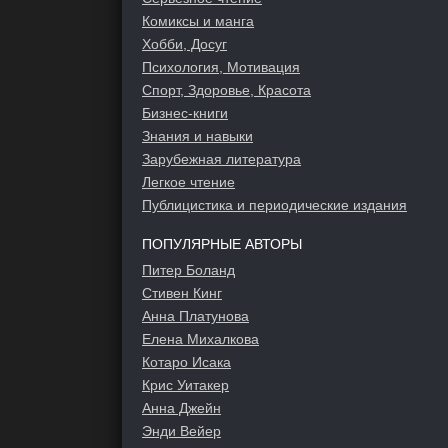
Комиксы и манга
Хобби, Досуг
Психология, Мотивация
Спорт, Здоровье, Красота
Бизнес-книги
Знания и навыки
Зарубежная литература
Легкое чтение
Публицистика и периодические издания
ПОПУЛЯРНЫЕ АВТОРЫ
Питер Боланд
Стивен Кинг
Анна Платунова
Елена Михалкова
Котаро Исака
Крис Уитакер
Анна Джейн
Энди Вейер