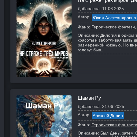
На страже трех миров. Д
Добавлена:
11.06.2025
Автор:
Юлия Александровна
Жанр:
Героическое фэнтези
Описание:
Дилогия в одном 
красоты и заботливая мать 
размеренной жизнью. Но вне
голову: быв...
Шаман Ру
Добавлена:
21.06.2025
Автор:
Алексей Дорин
Жанр:
Героическая фантаст
Описание:
Был День, затем О