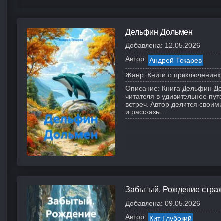
Дельфин Дольмен
Добавлена:
12.05.2026
Автор:
Андрей Токарев
Жанр:
Книги о приключениях
Описание:
Книга Дельфин Д
читателя в удивительное пу
встреч. Автор делится свои
и рассказы...
Забытый. Рождение стра
Добавлена:
09.05.2026
Автор:
Кит Глубокий