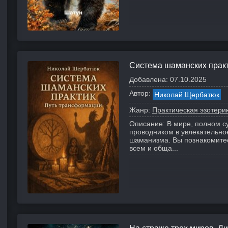
Система шаманских прак
Добавлена:
07.10.2025
Автор:
Николай Щербатюк
Жанр:
Практическая эзотери
Описание:
В мире, полном су
проводником в увлекательно
шаманизма. Вы познакомитесь
всем и обща...