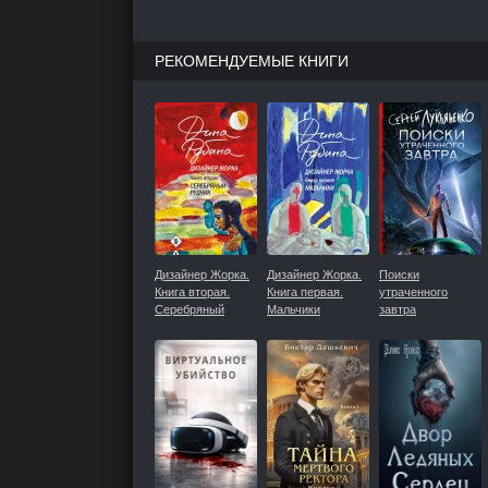
РЕКОМЕНДУЕМЫЕ КНИГИ
Дизайнер Жорка.
Дизайнер Жорка.
Поиски
Книга вторая.
Книга первая.
утраченного
Серебряный
Мальчики
завтра
рудник