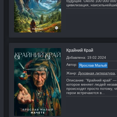
будущее.
Около 100 000 000
цивилизация, наисильнейший 
Крайний Край
Добавлена:
19.02.2024
Автор:
Ярослав Малый
Жанр:
Духовная литература
Описание:
“Крайний край” —
которое меняет людей незав
происходят просто потому, 
герои встречаются в...