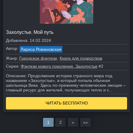
Захолустье. Мой путь
Добавлена:
14.02.2024
Автор:
Лариса Романовская
Жанр:
Городское фэнтези
Книги для подростков
Серия:
Фэнтези нового поколения. Захолустье
#2
Описание:
Продолжение истории странного мира под
названием «Захолустье», в который попала обычная
школьница Вика. Здесь по-прежнему человеческие эмоции –
главный ресурс для жителей, получающих тепло и с...
ЧИТАТЬ БЕСПЛАТНО
1
2
»
»»