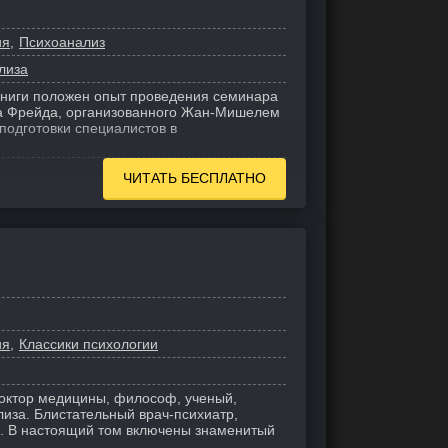
ия
Психоанализ
лиза
книги положен опыт проведения семинара
да Фрейда, организованного Жан-Мишелем
 подготовки специалистов в
ЧИТАТЬ БЕСПЛАТНО
ия
Классики психологии
октор медицины, философ, ученый,
иза. Блистательный врач-психиатр,
е.
В настоящий том включены знаменитый