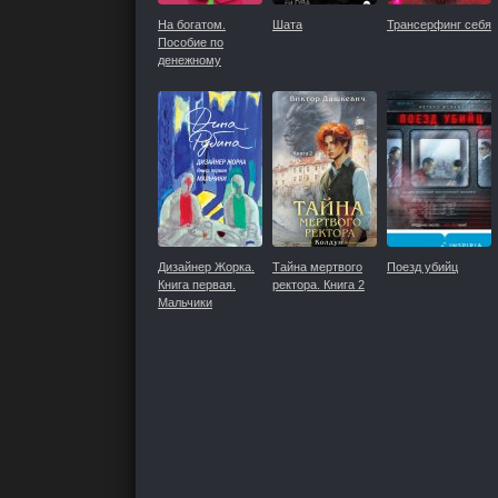
На богатом.
Шата
Трансерфинг себя
Пособие по
денежному
мышлению
Дизайнер Жорка.
Тайна мертвого
Поезд убийц
Книга первая.
ректора. Книга 2
Мальчики