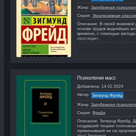
Жанр:
Зарубежная психолог
Серия:
Эксклюзивная класси
Описание:
В своей знаковой
основе трудов виднейших ант
времени, с помощью методо
проследит...
Психология масс
Добавлена:
14.02.2024
Автор:
Зигмунд Фрейд
Жанр:
Зарубежная психолог
Серия:
Фрейд
Описание:
Зигмунд Фрейд. Д
создавший теорию психоанал
применивший ее на практике
труд Зигмунда...