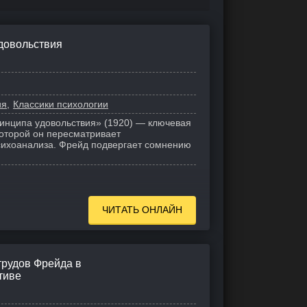
удовольствия
ия
Классики психологии
ринципа удовольствия» (1920) — ключевая
которой он пересматривает
ихоанализа. Фрейд подвергает сомнению
ЧИТАТЬ ОНЛАЙН
трудов Фрейда в
тиве