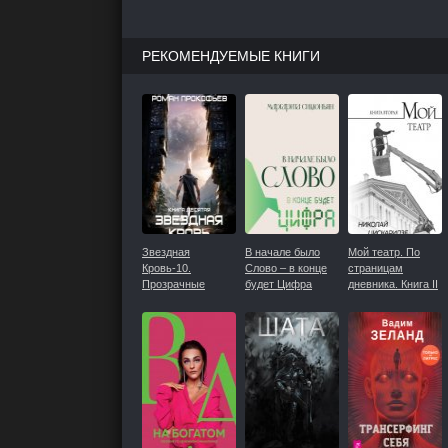
РЕКОМЕНДУЕМЫЕ КНИГИ
Звездная
В начале было
Мой театр. По
Кровь-10.
Слово – в конце
страницам
Прозрачные
будет Цифра
дневника. Книга II
Дороги