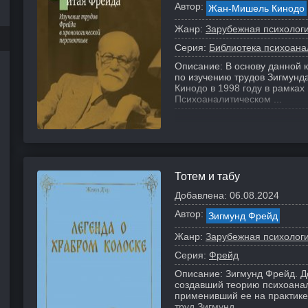
Автор:
Жан-Мишель Кинодо
Жанр:
Зарубежная психолог
Серия:
Библиотека психоана
Описание:
В основу данной 
по изучению трудов Зигмун
Кинодо в 1998 году в рамках
Психоаналитическом ...
Тотем и табу
Добавлена:
06.08.2024
Автор:
Зигмунд Фрейд
Жанр:
Зарубежная психолог
Серия:
Фрейд
Описание:
Зигмунд Фрейд. Д
создавший теорию психоанал
применивший ее на практик
труд Зигмунд...