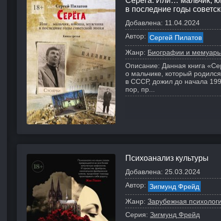
Серёга. Или… мальчик, 
в последние годы советск
Добавлена:
11.04.2024
Автор:
Сергей Пилатов
Жанр:
Биографии и мемуар
Описание:
Данная книга «Се
о мальчике, который родился
в СССР, дожил до начала 199
пор, пр...
Психоанализ культуры
Добавлена:
25.03.2024
Автор:
Зигмунд Фрейд
Жанр:
Зарубежная психолог
Серия:
Зигмунд Фрейд