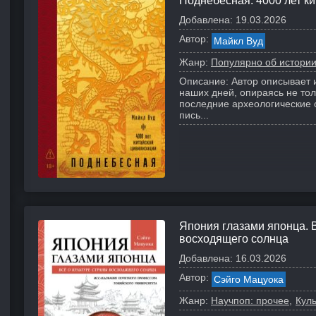
Поднебесная: 4000 лет к
Добавлена:
19.03.2026
Автор:
Майкл Вуд
Жанр:
Популярно об истори
Описание:
Автор описывает 
наших дней, опираясь не то
последние археологические 
пись...
Япония глазами японца. 
восходящего солнца
Добавлена:
16.03.2026
Автор:
Сэйго Мацуока
Жанр:
Научпоп: прочее
Кул