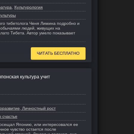
ратура
Культурология
культуры
кого тибетолога Ченя Лимина подробно и
с обычаями людей, живущих на
лато Тибета. Автор умело показывает
ЧИТАТЬ БЕСПЛАТНО
японская культура учит
оразвитие, Личностный рост
о счастье
 посещал Японию, или интересовался ее
ычное чувство остается после