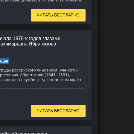
 всего женщины.
Из этой книги вы узнаете,
ЧИТАТЬ БЕСПЛАТНО
чала 1870-х годов глазами
Шахимардана Ибрагимова
нцев
труды российского чиновника, ученого и
ясовича Ибрагимова (1841–1891),
ывания на службе в Туркестанском крае в
ЧИТАТЬ БЕСПЛАТНО