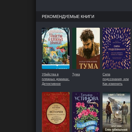
РЕКОМЕНДУЕМЫЕ КНИГИ
Убийства в
Тума
Сила
пляжных домиках.
подсознания, или
Детективное
Как изменить
агентство
жизнь за 4 недели
«Благотворительный
магазин»