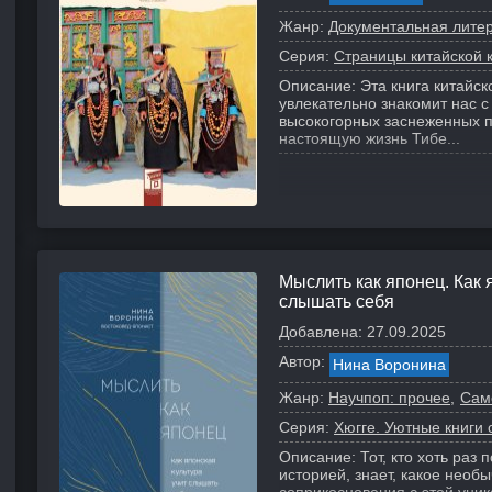
Жанр:
Документальная лите
Серия:
Страницы китайской 
Описание:
Эта книга китайс
увлекательно знакомит нас 
высокогорных заснеженных п
настоящую жизнь Тибе...
Мыслить как японец. Как 
слышать себя
Добавлена:
27.09.2025
Автор:
Нина Воронина
Жанр:
Научпоп: прочее
Сам
Серия:
Хюгге. Уютные книги 
Описание:
Тот, кто хоть раз
историей, знает, какое необ