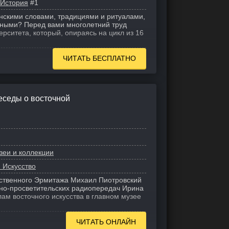
 История
#1
онскими словами, традициями и ритуалами,
чными? Перед вами многолетний труд
рситета, который, опираясь на цикл из 16
ЧИТАТЬ БЕСПЛАТНО
еседы о восточной
зеи и коллекции
 Искусство
ственного Эрмитажа Михаил Пиотровский
рно-просветительских радиопередач Ирина
лам восточного искусства в главном музее
ЧИТАТЬ ОНЛАЙН