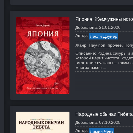
Япония. Жемчужины исто
Добавлена:
21.01.2026
Автор:
Лесли Доунер
Жанр:
Научпоп: прочее
Поп
Описание:
Родина сакуры и 
которой царит чистота, ход
гигантские вулканы – таким 
многих тысяч ...
Народные обычаи Тибета
Добавлена:
07.10.2025
Автор:
Лимин Чень