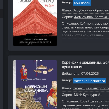
Автор:
Хон Дэсон
Жанр:
Зарубежная образова
Серия:
Жемчужины Востока. И
Описание:
Кей-поп, высокие 
страсть к пластическим опер
одержимость успехом – сам
Кореей, страной, ставшей...
Корейский шаманизм. Бол
духи квисин
Добавлена:
07.04.2026
Автор:
Наталия Чеснокова
Жанр:
Эволюция и антропол
Серия:
МИФ Культура
#1
Описание:
Корейцы верят, ч
окружен различными духами