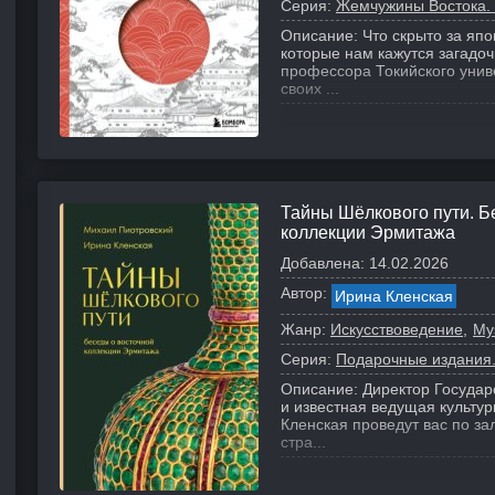
Серия:
Жемчужины Востока.
Описание:
Что скрыто за яп
которые нам кажутся загадо
профессора Токийского униве
своих ...
Тайны Шёлкового пути. Б
коллекции Эрмитажа
Добавлена:
14.02.2026
Автор:
Ирина Кленская
Жанр:
Искусствоведение
Му
Серия:
Подарочные издания.
Описание:
Директор Государ
и известная ведущая культу
Кленская проведут вас по за
стра...