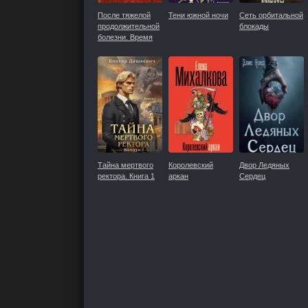
После тяжелой
Тени южной ночи
Сеть орбитальной
продолжительной
блокады
болезни. Время
Николая II
Тайна мертвого
Королевский
Двор Ледяных
ректора. Книга 1
аркан
Сердец