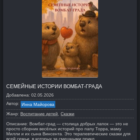
СЕМЕЙНЫЕ ИСТОРИИ ВОМБАТ-ГРАДА
Добавлена:
02.05.2026
Автор:
Инна Майорова
Жанр:
Воспитание детей
Сказки
Описание:
Вомбат-град — столица добрых лапок — это не
просто сборник весёлых историй про папу Торра, маму
Милли и их сына Винсента. Это терапевтические сказки для
всей семьи, в которых за смешными прикл...