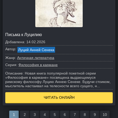
Письма к Луцилию
Добавлена:
14.02.2026
Автор:
Луций Анней Сенека
Жанр:
Античная литература
Серия:
Философия в кармане
Описание:
Новая книга популярной покетной серии
«Философия в кармане» посвящена выдающемуся
римскому философу Луцию Аннею Сенеке.
Будучи стоиком,
мыслитель настаивал на телесности всего сущего, н...
ЧИТАТЬ ОНЛАЙН
1
2
3
4
5
6
7
8
9
10