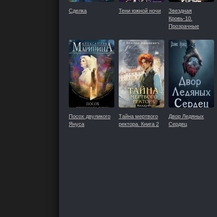
Сделка
Тени южной ночи
Звездная
Кровь-10.
Прозрачные
Дороги
Посох двуликого
Тайна мертвого
Двор Ледяных
Януса
ректора. Книга 2
Сердец