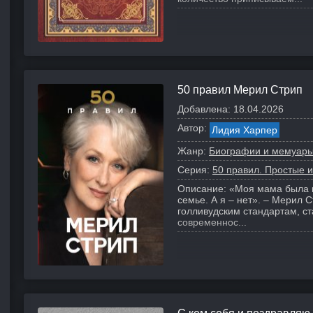
50 правил Мерил Стрип
Добавлена:
18.04.2026
Автор:
Лидия Харпер
Жанр:
Биографии и мемуар
Серия:
50 правил. Простые 
Описание:
«Моя мама была к
семье. А я – нет». – Мерил 
голливудским стандартам, с
современнос...