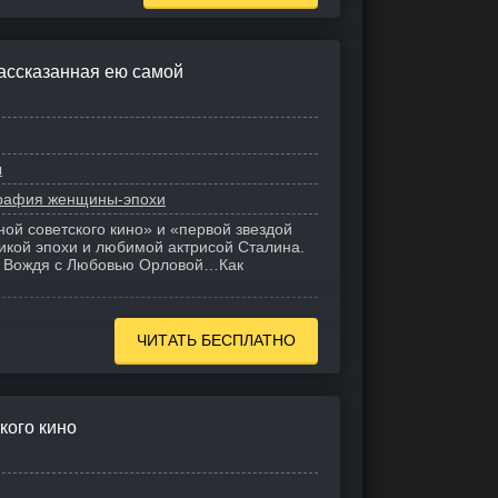
ассказанная ею самой
ы
графия женщины-эпохи
ной советского кино» и «первой звездой
кой эпохи и любимой актрисой Сталина.
е Вождя с Любовью Орловой…
Как
ЧИТАТЬ БЕСПЛАТНО
кого кино