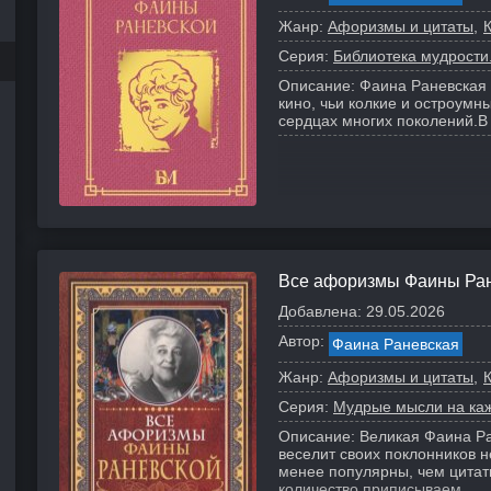
Жанр:
Афоризмы и цитаты
Серия:
Библиотека мудрости
Описание:
Фаина Раневская 
кино, чьи колкие и остроум
сердцах многих поколений.
В
Все афоризмы Фаины Ра
Добавлена:
29.05.2026
Автор:
Фаина Раневская
Жанр:
Афоризмы и цитаты
Серия:
Мудрые мысли на ка
Описание:
Великая Фаина Ра
веселит своих поклонников
менее популярны, чем цитат
количество приписываем...