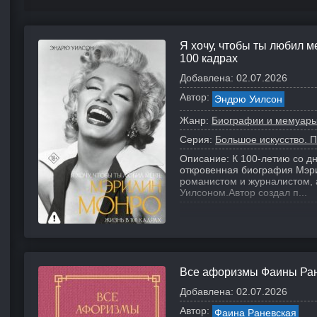
Я хочу, чтобы ты любил м
100 кадрах
Добавлена:
02.07.2026
Автор:
Эндрю Уилсон
Жанр:
Биографии и мемуар
Серия:
Большое искусство. 
Описание:
К 100-летию со д
откровенная биография Мэр
романистом и журналистом,
Уилсоном.
Автор создал п...
Все афоризмы Фаины Ра
Добавлена:
02.07.2026
Автор:
Фаина Раневская