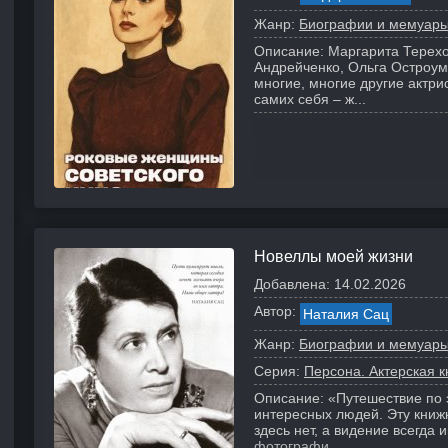
Жанр:
Биографии и мемуар
Описание:
Маргарита Терехо
Андрейченко, Ольга Остроум
многие, многие другие актри
самих себя – ж...
Новеллы моей жизни
Добавлена:
14.02.2026
Автор:
Наталия Сац
Жанр:
Биографии и мемуар
Серия:
Персона. Актерская к
Описание:
«Путешествие по 
интересных людей. Эту книж
здесь нет, а видение всегда
фотографи...