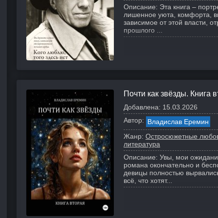
Описание:
Эта книга – портр
лишенное уюта, комфорта, в
зависимое от этой власти, о
прошлого ...
Почти как звёзды. Книга 
Добавлена:
15.03.2026
Автор:
Владислав Еремин
Жанр:
Остросюжетные любо
литература
Описание:
Увы, мои ожидани
романа окончательно и бесп
девицы полностью вырвались
всё, что хотят...