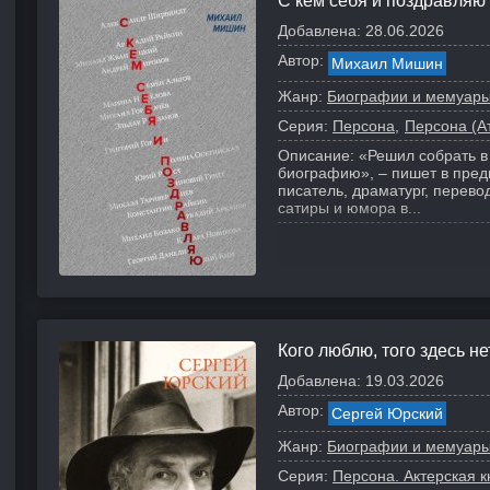
С кем себя и поздравляю
Добавлена:
28.06.2026
Автор:
Михаил Мишин
Жанр:
Биографии и мемуар
Серия:
Персона
Персона (Ат
Описание:
«Решил собрать в
биографию», – пишет в пре
писатель, драматург, перево
сатиры и юмора в...
Кого люблю, того здесь не
Добавлена:
19.03.2026
Автор:
Сергей Юрский
Жанр:
Биографии и мемуар
Серия:
Персона. Актерская кн