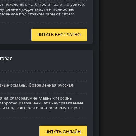
ет поколения. «…битое и частично убитое,
нутренне чуждое власти и полностью
трезанное под страхом кары от своего
ЧИТАТЬ БЕСПЛАТНО
вторая
вные романы
Современная русская
я на благоразумие главных героинь
оворотно разрушены, эти неуправляемые
 из-под контроля и по-прежнему творят
ЧИТАТЬ ОНЛАЙН