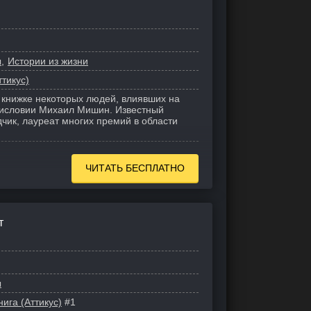
ы
Истории из жизни
тикус)
 книжке некоторых людей, влиявших на
дисловии Михаил Мишин. Известный
дчик, лауреат многих премий в области
ЧИТАТЬ БЕСПЛАТНО
т
ы
ига (Аттикус)
#1