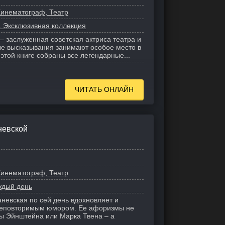
Кинематограф, Театр
. Эксклюзивная коллекция
– заслуженная советская актриса театра и
ные высказывания занимают особое место в
 этой книге собраны все легендарные...
ЧИТАТЬ ОНЛАЙН
невской
Кинематограф, Театр
ждый день
невская по сей день вдохновляет и
 неповторимым юмором. Ее афоризмы не
ы Эйнштейна или Марка Твена – а