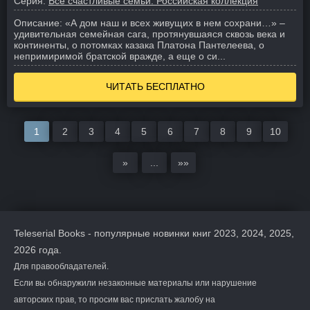
Серия:
Все счастливые семьи. Российская коллекция
Описание:
«А дом наш и всех живущих в нем сохрани…» –
удивительная семейная сага, протянувшаяся сквозь века и
континенты, о потомках казака Платона Пантелеева, о
непримиримой братской вражде, а еще о си...
ЧИТАТЬ БЕСПЛАТНО
1
2
3
4
5
6
7
8
9
10
»
...
»»
Teleserial Books - популярные новинки книг 2023, 2024, 2025,
2026 года.
Для правообладателей.
Если вы обнаружили незаконные материалы или нарушение
авторских прав, то просим вас прислать жалобу на