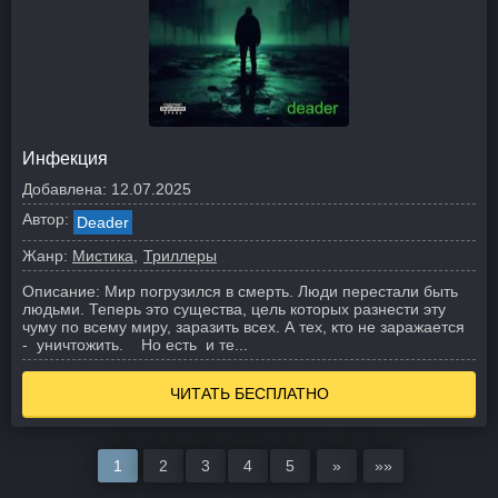
Инфекция
Добавлена:
12.07.2025
Автор:
Deader
Жанр:
Мистика
Триллеры
Описание:
Мир погрузился в смерть. Люди перестали быть
людьми. Теперь это существа, цель которых разнести эту
чуму по всему миру, заразить всех. А тех, кто не заражается
- уничтожить. Но есть и те...
ЧИТАТЬ БЕСПЛАТНО
1
2
3
4
5
»
»»