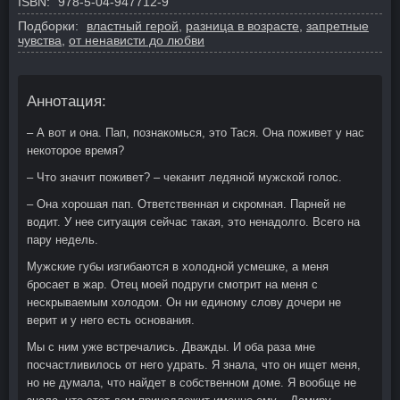
ISBN:
978-5-04-947712-9
Подборки:
властный герой
,
разница в возрасте
,
запретные
чувства
,
от ненависти до любви
Аннотация:
– А вот и она. Пап, познакомься, это Тася. Она поживет у нас
некоторое время?
– Что значит поживет? – чеканит ледяной мужской голос.
– Она хорошая пап. Ответственная и скромная. Парней не
водит. У нее ситуация сейчас такая, это ненадолго. Всего на
пару недель.
Мужские губы изгибаются в холодной усмешке, а меня
бросает в жар. Отец моей подруги смотрит на меня с
нескрываемым холодом. Он ни единому слову дочери не
верит и у него есть основания.
Мы с ним уже встречались. Дважды. И оба раза мне
посчастливилось от него удрать. Я знала, что он ищет меня,
но не думала, что найдет в собственном доме. Я вообще не