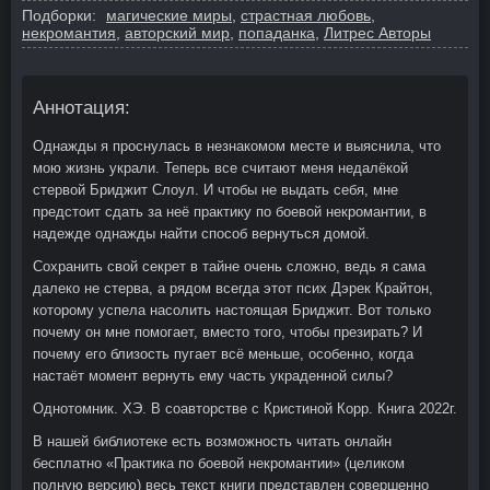
Подборки:
магические миры
,
страстная любовь
,
некромантия
,
авторский мир
,
попаданка
,
Литрес Авторы
Аннотация:
Однажды я проснулась в незнакомом месте и выяснила, что
мою жизнь украли. Теперь все считают меня недалёкой
стервой Бриджит Слоул. И чтобы не выдать себя, мне
предстоит сдать за неё практику по боевой некромантии, в
надежде однажды найти способ вернуться домой.
Сохранить свой секрет в тайне очень сложно, ведь я сама
далеко не стерва, а рядом всегда этот псих Дэрек Крайтон,
которому успела насолить настоящая Бриджит. Вот только
почему он мне помогает, вместо того, чтобы презирать? И
почему его близость пугает всё меньше, особенно, когда
настаёт момент вернуть ему часть украденной силы?
Однотомник. ХЭ. В соавторстве с Кристиной Корр. Книга 2022г.
В нашей библиотеке есть возможность читать онлайн
бесплатно «Практика по боевой некромантии» (целиком
полную версию) весь текст книги представлен совершенно