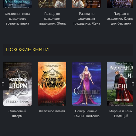
Фиктивная жена
Развод по
Развод по
Падшая в
драконьего
драконьим
драконьим
академии. Крылья
военачальника
традициям. Жена
традициям. Жена
для беглянки
золотого лорда
золотого лорда.
Том 2
ПОХОЖИЕ КНИГИ
Ониксовый
Железное пламя
Совершенные.
Морана и Тень.
шторм
Тайны Пантеона
Видящий