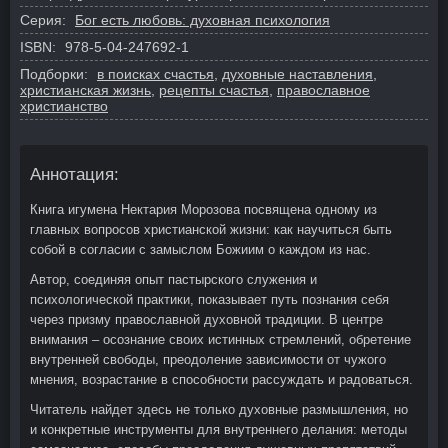
Серия:
Бог есть любовь: духовная психология
ISBN:
978-5-04-247692-1
Подборки:
в поисках счастья
,
духовные наставления
,
христианская жизнь
,
рецепты счастья
,
православное
христианство
Аннотация:
Книга игумена Нектария Морозова посвящена одному из
главных вопросов христианской жизни: как научиться быть
собой в согласии с замыслом Божиим о каждом из нас.
Автор, соединяя опыт пастырского служения и
психологической практики, показывает путь познания себя
через призму православной духовной традиции. В центре
внимания – осознание своих истинных стремлений, обретение
внутренней свободы, преодоление зависимости от чужого
мнения, возрастание в способности рассуждать и радоваться.
Читатель найдет здесь не только духовные размышления, но
и конкретные инструменты для внутреннего делания: методы