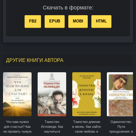
Скачать в формате:
FB2
EPUB
MOBI
HTML
ДРУГИЕ КНИГИ АВТОРА
Что нам нужно
Таинство
Таинство длиною
Одиночество.
для счастья? Как
Исповеди. Как
в жизнь. Как найти
Пути
не прожить чужую
научиться
свою любовь и
преодоления: в