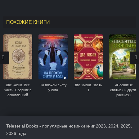
жизнь
каяться и
семейное счастье
Церкви, семье и
перестать
обществе
прятаться от Бога
ПОХОЖИЕ КНИГИ
Две жизни. Все
На плохом счету
Две жизни. Часть
«Несвятые
части. Сборник в
у бога
1
святые» и другие
обновленной
рассказы
редакции
Teleserial Books - популярные новинки книг 2023, 2024, 2025,
2026 года.