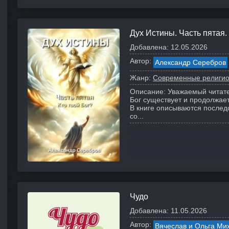
Дух Истины. Часть пятая.
Добавлена:
12.05.2026
Автор:
Александр Серебров
Жанр:
Современные религио
Описание:
Уважаемый читате
Бог существует и продолжает
В книге описываются последс
со...
Чудо
Добавлена:
11.05.2026
Автор:
Вячеслав и Ольга Ми