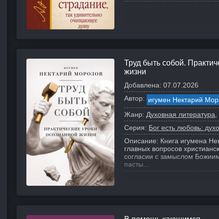
Труд быть собой. Практич
жизни
Добавлена:
07.07.2026
Автор:
игумен Нектарий Мор
Жанр:
Духовная литература
Серия:
Бог есть любовь: дух
Описание:
Книга игумена Не
главных вопросов христианск
согласии с замыслом Божиим
пасты...