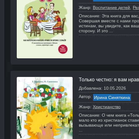
Жанр:
Воспитание детей
Ре
Описание:
Эта книга для ва
Совершая вместе с нами про
истинам, вы увидите, как ва
сторону. И это ...
Только честно: я вам нра
Добавлена:
10.05.2026
Автор:
Ирина Синяткина
Жанр:
Христианство
Описание:
О чем книга «Тол
мало кто из христианок став
вызывающе или непривлекате
...