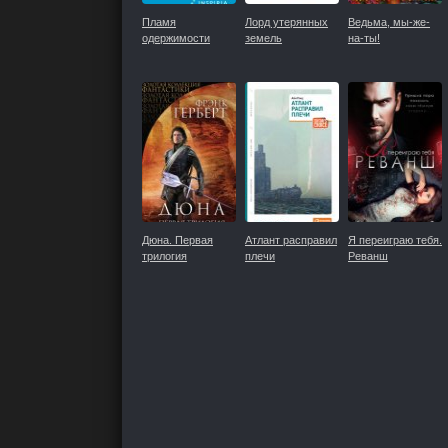
Пламя
Лорд утерянных
Ведьма, мы-же-
одержимости
земель
на-ты!
Дюна. Первая
Атлант расправил
Я переиграю тебя.
трилогия
плечи
Реванш