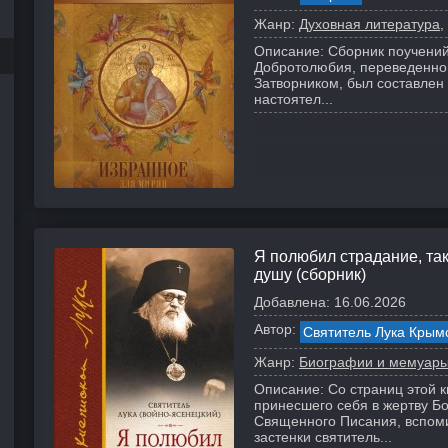
Жанр:
Духовная литература
Описание:
Сборник поучений
Добротолюбия, переведенно
Затворником, был составлен
настоятел...
Я полюбил страдание, та
душу (сборник)
Добавлена:
16.06.2026
Автор:
Святитель Лука Крым
Жанр:
Биографии и мемуар
Описание:
Со страниц этой к
принесшего себя в жертву Бо
Священного Писания, вспом
застенки святитель...