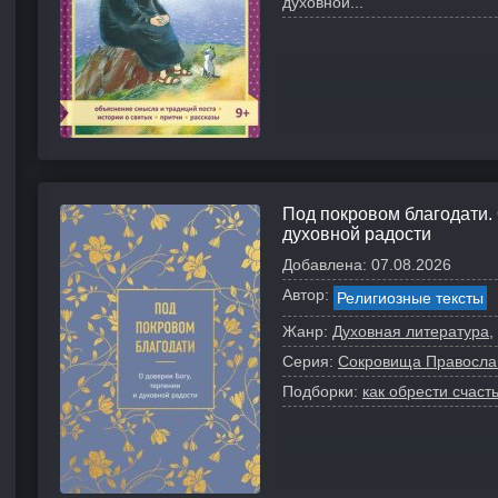
духовной...
Под покровом благодати. 
духовной радости
Добавлена:
07.08.2026
Автор:
Религиозные тексты
Жанр:
Духовная литература
Серия:
Сокровища Православ
Подборки:
как обрести счаст