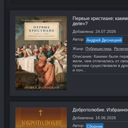
Первые христиане: каким
деле»?
Добавлена:
24.07.2026
Автор:
Андрей Десницкий
Жанр:
Публицистика
Религи
Описание:
Какими были первы
жили, чем отличались от сво
практики существовали в дре
и поч...
Добротолюбие. Избранно
Добавлена:
16.06.2026
Автор:
Сборник