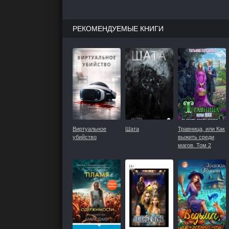
РЕКОМЕНДУЕМЫЕ КНИГИ
Виртуальное
Шата
Травница, или Как
убийство
выжить среди
магов. Том 2