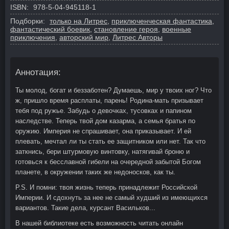
ISBN:
978-5-04-945118-1
Подборки:
только на Литрес
,
приключенческая фантастика
,
фантастический боевик
,
становление героя
,
военные
приключения
,
авторский мир
,
Литрес Авторы
Аннотация:
Ты молод, богат и беззаботен? Думаешь, мир у твоих ног? Что
ж, пришло время расплаты, парень! Родина-мать призывает
тебя под ружье. Забудь о девочках, тусовках и папином
наследстве. Теперь твой дом казарма, а семья братья по
оружию. Империя не спрашивает, она приказывает. И ей
плевать, мечтал ли ты стать ее защитником или нет. Так что
заткнись, бери штурмовую винтовку, натягивай броню и
готовься к бесславной гибели на очередной забытой Богом
планете, в окружении таких же недоносков, как ты.
P.S. И помни: твоя жизнь теперь принадлежит Российской
Империи. И сдохнуть за нее не самый худший из имеющихся
вариантов. Такие дела, курсант Васильков...
В нашей библиотеке есть возможность читать онлайн