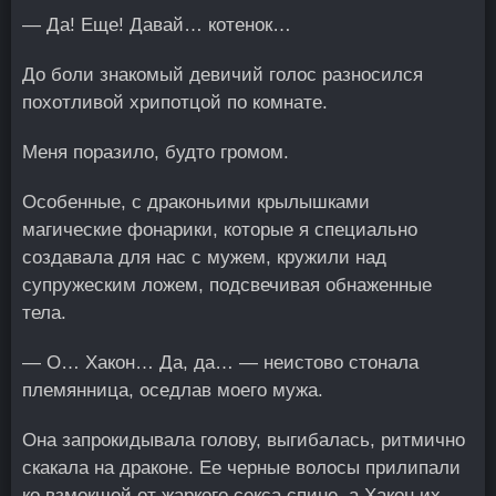
— Да! Еще! Давай… котенок…
До боли знакомый девичий голос разносился
похотливой хрипотцой по комнате.
Меня поразило, будто громом.
Особенные, с драконьими крылышками
магические фонарики, которые я специально
создавала для нас с мужем, кружили над
супружеским ложем, подсвечивая обнаженные
тела.
— О… Хакон… Да, да… — неистово стонала
племянница, оседлав моего мужа.
Она запрокидывала голову, выгибалась, ритмично
скакала на драконе. Ее черные волосы прилипали
ко взмокшей от жаркого секса спине, а Хакон их