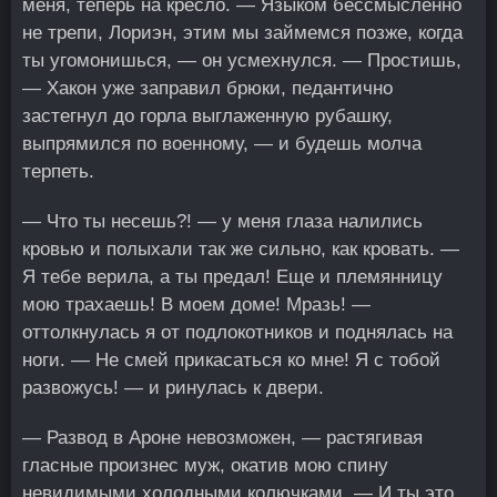
меня, теперь на кресло. — Языком бессмысленно
не трепи, Лориэн, этим мы займемся позже, когда
ты угомонишься, — он усмехнулся. — Простишь,
— Хакон уже заправил брюки, педантично
застегнул до горла выглаженную рубашку,
выпрямился по военному, — и будешь молча
терпеть.
— Что ты несешь?! — у меня глаза налились
кровью и полыхали так же сильно, как кровать. —
Я тебе верила, а ты предал! Еще и племянницу
мою трахаешь! В моем доме! Мразь! —
оттолкнулась я от подлокотников и поднялась на
ноги. — Не смей прикасаться ко мне! Я с тобой
развожусь! — и ринулась к двери.
— Развод в Ароне невозможен, — растягивая
гласные произнес муж, окатив мою спину
невидимыми холодными колючками. — И ты это