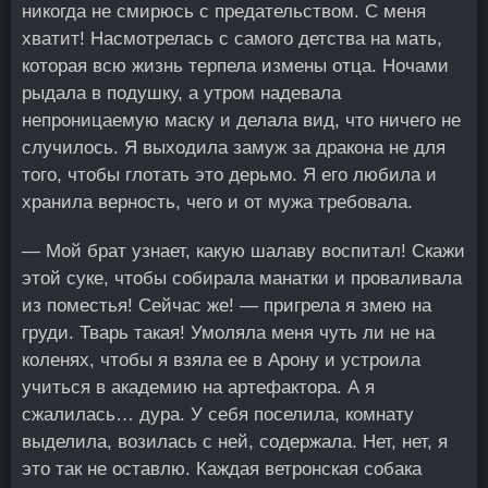
никогда не смирюсь с предательством. С меня
хватит! Насмотрелась с самого детства на мать,
которая всю жизнь терпела измены отца. Ночами
рыдала в подушку, а утром надевала
непроницаемую маску и делала вид, что ничего не
случилось. Я выходила замуж за дракона не для
того, чтобы глотать это дерьмо. Я его любила и
хранила верность, чего и от мужа требовала.
— Мой брат узнает, какую шалаву воспитал! Скажи
этой суке, чтобы собирала манатки и проваливала
из поместья! Сейчас же! — пригрела я змею на
груди. Тварь такая! Умоляла меня чуть ли не на
коленях, чтобы я взяла ее в Арону и устроила
учиться в академию на артефактора. А я
сжалилась… дура. У себя поселила, комнату
выделила, возилась с ней, содержала. Нет, нет, я
это так не оставлю. Каждая ветронская собака