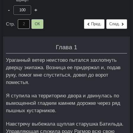
-
+
Стр.
ОК
Пред.
След.
Глава 1
Ураганный ветер неистово пытался захлопнуть
дверцу экипажа. Возница ее придержал и, подав
руку, помог мне спуститься, довел до ворот
поместья.
Я ступила на территорию двора и двинулась по
вымощенной гладким камнем дорожке через ряд
пышных кустарников.
Навстречу выбежала щуплая старушка Батильда.
Управляющая служила роду Рагмор всю свою