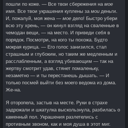
пошли по коже. — Все твои сбережения на
мое
имя. Все твои украшения куплены за
мои
деньги.
И, пожалуй, моя жена —
мое
дело! Быстро убери
всю эту хрень, — он кинул взгляд на сваленные в
чемодан вещи, — на место. И приведи себя в
порядок. Посмотри, на кого ты похожа. Будто
мокрая курица. — Его голос занизился, стал
страшным и глубоким, но таким же медленным и
расслабленным, а взгляд убивающим — так на
жертву смотрит удав, стянет помаленьку,
незаметно — и ты перестанешь дышать. — И
только посмей выйти без моего ведома из дома.
Же-на.
Я оторопела, застыв на месте. Руки в страхе
задрожали и шкатулка выскользнула, разбилась о
каменный пол. Украшения разлетелись с
противным звоном, как и моя душа в этот миг.