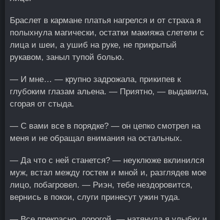
Браслет в кармане платья нагрелся и от страха я
полыхнула магически, остатки макияжа слетели с
лица и шеи, а ушиб на руке, не прикрытый
рукавом, заныл тупой болью.
— И мне… — крупно задрожала, прикипев к
глубоким глазам альена. — Приятно, — выдавила,
сгорая от стыда.
— С вами все в порядке? — он цепко смотрел на
меня и не обращал внимания на остальных.
— Да что с ней станется? — неуклюже вклинился
муж, встал между гостем и мной и, разглядев мое
лицо, побагровел. — Риэн, тебе нездоровится,
вернись в покои, слуги принесут ужин туда.
— Все прекрасно, дорогой, — натянула я улыбку и