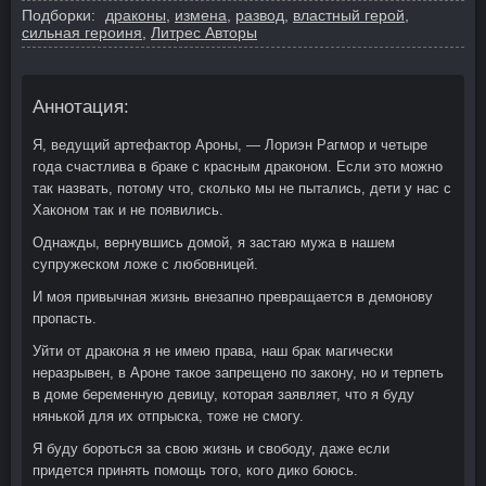
Подборки:
драконы
,
измена
,
развод
,
властный герой
,
сильная героиня
,
Литрес Авторы
Аннотация:
Я, ведущий артефактор Ароны, — Лориэн Рагмор и четыре
года счастлива в браке с красным драконом. Если это можно
так назвать, потому что, сколько мы не пытались, дети у нас с
Хаконом так и не появились.
Однажды, вернувшись домой, я застаю мужа в нашем
супружеском ложе с любовницей.
И моя привычная жизнь внезапно превращается в демонову
пропасть.
Уйти от дракона я не имею права, наш брак магически
неразрывен, в Ароне такое запрещено по закону, но и терпеть
в доме беременную девицу, которая заявляет, что я буду
нянькой для их отпрыска, тоже не смогу.
Я буду бороться за свою жизнь и свободу, даже если
придется принять помощь того, кого дико боюсь.