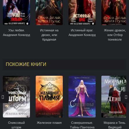
Узы любви.
Истинная на
Истинный враг.
Жених-дракон,
Академия Конкорд
двоих, или
Академия Конкорд
или Отбор
Краденая
поневоле
невинность
ПОХОЖИЕ КНИГИ
Ониксовый
Железное пламя
Совершенные.
Морана и Тень.
шторм
Тайны Пантеона
Видящий