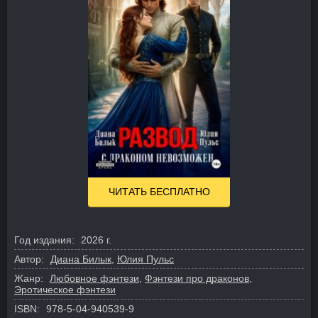
ЧИТАТЬ БЕСПЛАТНО
Год издания:
2026 г.
Автор:
Диана Билык
,
Юлия Пульс
Жанр:
Любовное фэнтези
,
Фэнтези про драконов
,
Эротическое фэнтези
ISBN:
978-5-04-940539-9