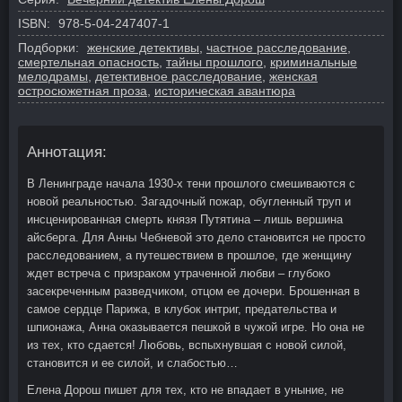
ISBN:
978-5-04-247407-1
Подборки:
женские детективы
,
частное расследование
,
смертельная опасность
,
тайны прошлого
,
криминальные
мелодрамы
,
детективное расследование
,
женская
остросюжетная проза
,
историческая авантюра
Аннотация:
В Ленинграде начала 1930-х тени прошлого смешиваются с
новой реальностью. Загадочный пожар, обугленный труп и
инсценированная смерть князя Путятина – лишь вершина
айсберга. Для Анны Чебневой это дело становится не просто
расследованием, а путешествием в прошлое, где женщину
ждет встреча с призраком утраченной любви – глубоко
засекреченным разведчиком, отцом ее дочери. Брошенная в
самое сердце Парижа, в клубок интриг, предательства и
шпионажа, Анна оказывается пешкой в чужой игре. Но она не
из тех, кто сдается! Любовь, вспыхнувшая с новой силой,
становится и ее силой, и слабостью…
Елена Дорош пишет для тех, кто не впадает в уныние, не