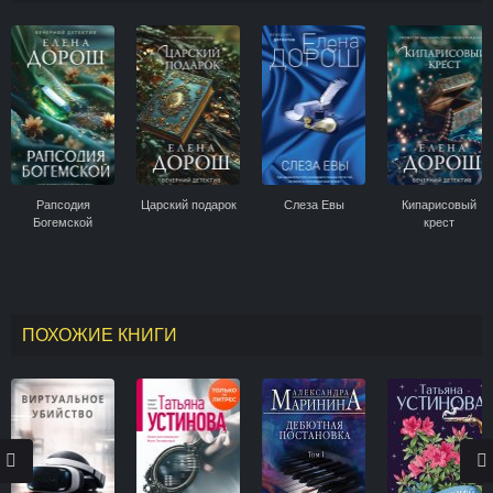
Рапсодия
Царский подарок
Слеза Евы
Кипарисовый
Богемской
крест
ПОХОЖИЕ КНИГИ