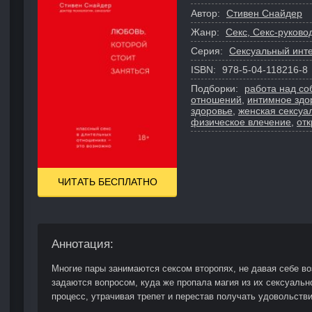
Автор:
Стивен Снайдер
Жанр:
Секс, Секс-руково
Серия:
Сексуальный инте
ISBN:
978-5-04-118216-8
Подборки:
работа над со
отношений
,
интимное здо
здоровье
,
женская сексуа
физическое влечение
,
от
ЧИТАТЬ БЕСПЛАТНО
Аннотация:
Многие пары занимаются сексом второпях, не давая себе в
задаются вопросом, куда же пропала магия из их сексуальн
процесс, утрачивая трепет и перестав получать удовольстви