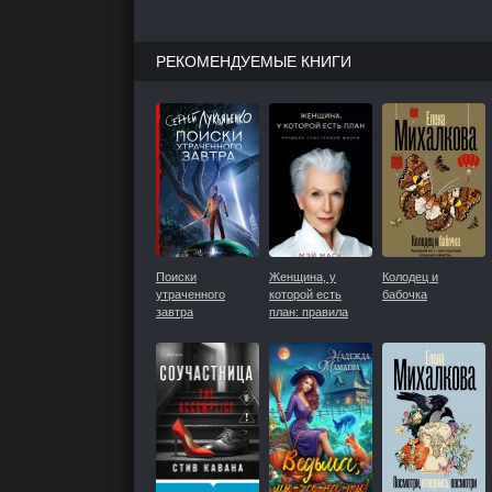
РЕКОМЕНДУЕМЫЕ КНИГИ
Поиски
Женщина, у
Колодец и
утраченного
которой есть
бабочка
завтра
план: правила
счастливой жизни