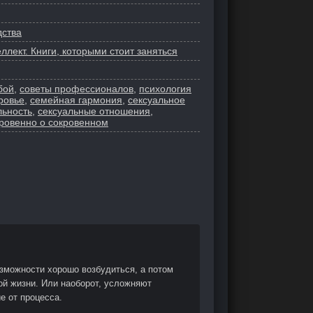
дства
ллект. Книги, которыми стоит заняться
бой
,
советы профессионалов
,
психология
ровье
,
семейная гармония
,
сексуальное
льность
,
сексуальные отношения
,
кровенно о сокровенном
озможности хорошо возбудиться, а потом
ой жизни. Или наоборот, усложняют
е от процесса.