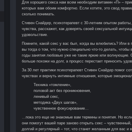
Для хорошего секса нам всем необходим витамин «П» – приня
которых вам обоим комфортно. Если хотите, это свод правил
сколько понимать.
Стивен Снайдер, психотерапевт с 30-летним опытом работы
чувства, расскажет, как доверять своей сексуальной интуиц
удовольствие.
Помните, какой секс у вас был, когда вы влюбились? Или в
вы тогда о том, что нужно специально что-то делать, чтобы
годы занятия любовью уже не такие яркие или волнующие. 
больше похожи на долг, а процесс перестает приносить удо
За 30 лет практики психотерапевт Стивен Снайдер помог со
чувствах и вернуть интимные отношения, которые эмоциона
Техника «томление»,
половой акт без проникновения,
ленивый секс,
методика «Двух шагов»,
чувственное фокусирование…
…пока это еще не знакомые вам термины и понятия. Но есл
они помогут вашей паре заново открыть секс – чувственный
долгий и регулярный – тот, что станет желанным для вас и 