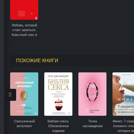
Любовь, которой
стоит заняться.
Классный секс в
длительных
отношениях – это
возможно
ПОХОЖИЕ КНИГИ
Сексуальный
Библия секса.
Точка
Минет. 7 секр
интеллект
Обновленное
наслаждения
полового член
издание
которых в