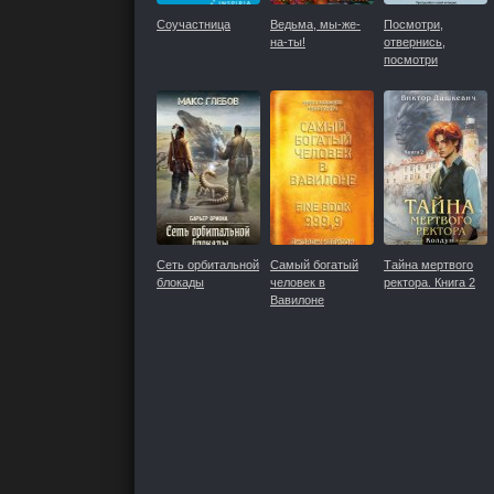
Соучастница
Ведьма, мы-же-
Посмотри,
на-ты!
отвернись,
посмотри
Сеть орбитальной
Самый богатый
Тайна мертвого
блокады
человек в
ректора. Книга 2
Вавилоне