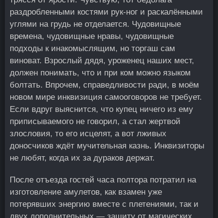
раздробленными костями рук-ног и раскалёнными
углями на грудь не отделается. Чудовищные
времена, чудовищные нравы, чудовищные
подходы к инакомыслящим, но торгаш сам
виноват. Взрослый дядя, уроженец наших мест,
должен понимать, что и при ком можно языком
болтать. Впрочем, справедливости ради, в моём
новом мире инквизиция самооговоров не требует.
Если вдруг выяснится, что купец ничего из ему
приписываемого не говорил, а стал жертвой
злословия, то его исцелят, а вот лживых
доносчиков ждёт мучительная казнь. Инквизиторы
не любят, когда их за дураков держат.
После отъезда гостей часа полтора потратил на
изготовление амулетов, как взамен уже
потерявших энергию вместе с плетениями, так и
двух дополнительных — защиту от магических