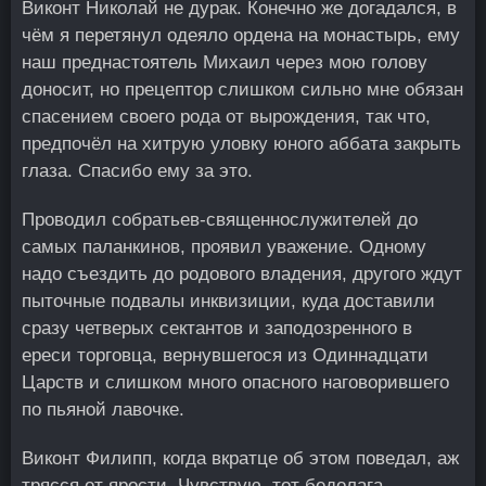
Виконт Николай не дурак. Конечно же догадался, в
чём я перетянул одеяло ордена на монастырь, ему
наш преднастоятель Михаил через мою голову
доносит, но прецептор слишком сильно мне обязан
спасением своего рода от вырождения, так что,
предпочёл на хитрую уловку юного аббата закрыть
глаза. Спасибо ему за это.
Проводил собратьев-священнослужителей до
самых паланкинов, проявил уважение. Одному
надо съездить до родового владения, другого ждут
пыточные подвалы инквизиции, куда доставили
сразу четверых сектантов и заподозренного в
ереси торговца, вернувшегося из Одиннадцати
Царств и слишком много опасного наговорившего
по пьяной лавочке.
Виконт Филипп, когда вкратце об этом поведал, аж
трясся от ярости. Чувствую, тот бедолага