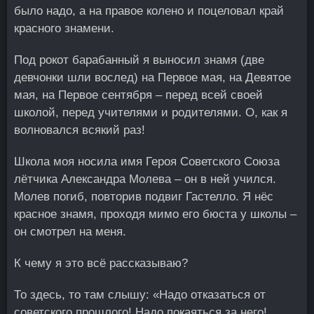
было надо, а на правое колено и поцеловал край
красного знамени.
Под рокот барабанный я выносил знамя (две
девчонки шли вослед) на Первое мая, на Девятое
мая, на Первое сентября – перед всей своей
школой, перед учителями и родителями. О, как я
волновался всякий раз!
Школа моя носила имя Героя Советского Союза
лётчика Александра Молева – он в ней учился.
Молев погиб, повторив подвиг Гастелло. Я нёс
красное знамя, проходя мимо его бюста у школы –
он смотрел на меня.
К чему я это всё рассказываю?
То здесь, то там слышу: «Надо отказаться от
советского прошлого! Надо покаяться за него!